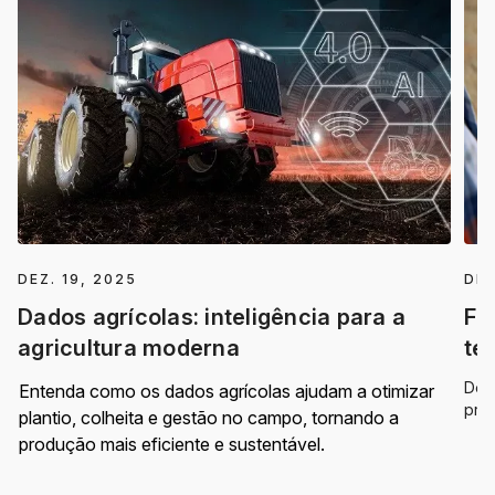
DEZ. 19, 2025
DEZ
Dados agrícolas: inteligência para a
Fa
agricultura moderna
te
Des
Entenda como os dados agrícolas ajudam a otimizar
pro
plantio, colheita e gestão no campo, tornando a
inte
produção mais eficiente e sustentável.