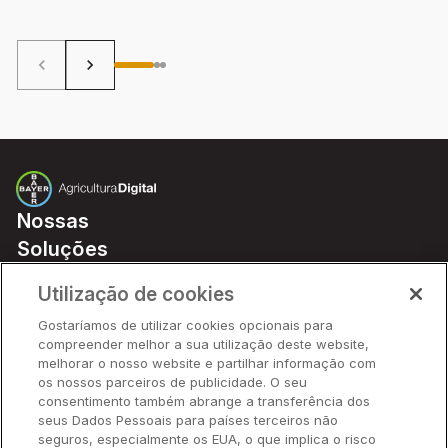
keyboard_arrow_left
keyboard_arrow_right
Nossas
Soluções
Preços
Utilização de cookies
Parceiros
Gostaríamos de utilizar cookies opcionais para
Hardware
compreender melhor a sua utilização deste website,
Ajuda Rápida
melhorar o nosso website e partilhar informação com
os nossos parceiros de publicidade. O seu
consentimento também abrange a transferência dos
seus Dados Pessoais para países terceiros não
Recursos
seguros, especialmente os EUA, o que implica o risco