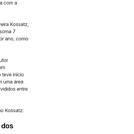
ta com a
eira Kossatz,
 soma 7
por ano, como
utor
 em
teve início
m uma área
vididos entre
io Kossatz:
 dos