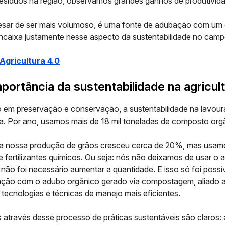
resíduos na região, observamos grandes ganhos de produtivid
esar de ser mais volumoso, é uma fonte de adubação com um 
ncaixa justamente nesse aspecto da
sustentabilidade no cam
Agricultura 4.0
mportância da sustentabilidade na agricul
 em preservação e conservação, a sustentabilidade na lavour
a. Por ano, usamos mais de 18 mil toneladas de composto org
 a nossa produção de grãos cresceu cerca de 20%, mas usa
 fertilizantes químicos. Ou seja: nós não deixamos de usar o
não foi necessário aumentar a quantidade. E isso só foi possí
ão com o adubo orgânico gerado via compostagem, aliado a
tecnologias e técnicas de manejo mais eficientes.
s através desse
processo de práticas sustentáveis
são claros: