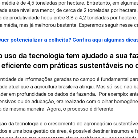
e média é de 4,5 toneladas por hectare. Entretanto, em algum
dade esse nível era menor, de cerca de 2 toneladas por hectare.
a de produtividade ficou entre 3,8 a 4,2 toneladas por hectare
da média, mas já melhorou bastante. Esperamos seguir nesse 
uer potencializar a colheita? Confira aqui algumas dica
 uso da tecnologia tem ajudado a sua fa
 eficiente com práticas sustentáveis no
ntidade de informações geradas no campo é fundamental par
ade atual que a agricultura brasileira atingiu. Mas só isso não b
nder em profundidade os dados da fazenda. Por exemplo: ant
ensivos ou de adubação, era realizado com o olhar homogêne
 da mesma maneira. Agora, o processo é diferente.
ão da tecnologia e o crescimento do
agronegócio sustentável
os e uma boa gestão da área, é possível destinar insumos e f