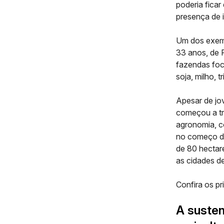
poderia fica
presença de i
Um dos exemp
33 anos, de P
fazendas foc
soja, milho, t
Apesar de jov
começou a tr
agronomia, c
no começo do
de 80 hectare
as cidades de
Confira os pr
A susten