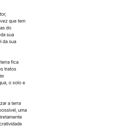
or,
 vez que tem
oas do
 da sua
l da sua
 terra fica
os tratos
as
ua, o solo e
zar a terra
possível, uma
diretamente
cratividade