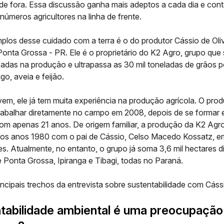
r de fora. Essa discussão ganha mais adeptos a cada dia e con
números agricultores na linha de frente.
los desse cuidado com a terra é o do produtor Cássio de Oliv
onta Grossa - PR. Ele é o proprietário do
K2 Agro,
grupo que
adas na produção e ultrapassa as 30 mil toneladas de grãos 
rigo, aveia e feijão.
em, ele já tem muita experiência na produção agrícola. O prod
abalhar diretamente no campo em 2008, depois de se formar
om apenas 21 anos. De origem familiar, a produção da K2 Agro 
s anos 1980 com o pai de Cássio, Celso Macedo Kossatz, e
s. Atualmente, no entanto, o grupo já soma 3,6 mil hectares di
 Ponta Grossa, Ipiranga e Tibagi, todas no Paraná.
incipais trechos da entrevista sobre sustentabilidade com Cáss
tabilidade ambiental é uma preocupação