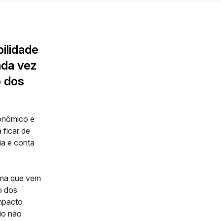
bilidade
ada vez
o dos
conômico e
 ficar de
ia e conta
tema que vem
o dos
impacto
io não