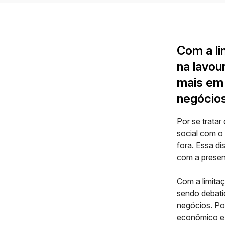
Com a li
na lavou
mais em
negócio
Por se trata
social com o
fora. Essa d
com a presenç
Com a limitaç
sendo debati
negócios. Po
econômico e 