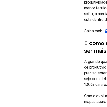
produtividad
menor fertili
safra, a médi
está dentro 
Saiba mais:
Q
E como o
ser mais
A grande qua
de produtivid
preciso ente
seja com def
100% da área
Com a evoluç
mapas acurad