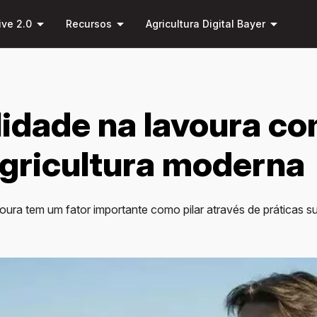
Pular
arrow_drop_down
arrow_drop_down
arrow_drop_down
para o
ive 2.0
Recursos
Agricultura Digital Bayer
conteúdo
principal
lidade na lavoura c
agricultura moderna
oura tem um fator importante como pilar através de práticas s