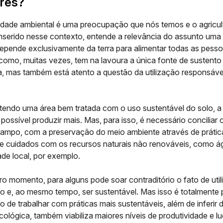
ores?
idade ambiental
é uma preocupação que nós temos e o agricult
inserido nesse contexto, entende a relevância do assunto uma
depende exclusivamente da terra para alimentar todas as pess
omo, muitas vezes, tem na lavoura a única fonte de sustento
ia, mas também está atento a questão da utilização responsáve
 tendo uma área bem tratada com o
uso sustentável do solo
, a
é possível produzir mais. Mas, para isso, é necessário conciliar 
 campo, com a preservação do meio ambiente através de
prátic
e cuidados com os recursos naturais não renováveis, como ág
ade local, por exemplo.
o momento, para alguns pode soar contraditório o fato de utili
o e, ao mesmo tempo, ser sustentável. Mas isso é totalmente 
o de trabalhar com práticas mais sustentáveis, além de inferir 
ológica, também viabiliza maiores níveis de produtividade e lu