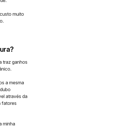
ade.
custo muito
po
.
tura?
a traz ganhos
ânico.
mos a mesma
 adubo
vel através da
 fatores
 a minha