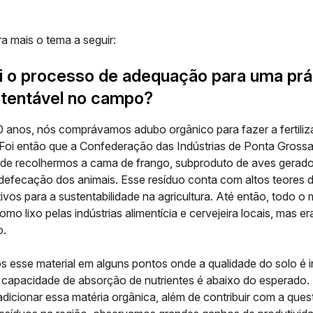
a mais o tema a seguir:
 o processo de adequação para uma prá
stentável no campo?
0 anos, nós comprávamos adubo orgânico para fazer a fertili
 Foi então que a Confederação das Indústrias de Ponta Gross
e de recolhermos a cama de frango, subproduto de aves gerado 
defecação dos animais. Esse resíduo conta com altos teores d
tivos para a
sustentabilidade na agricultura
. Até então, todo o m
mo lixo pelas indústrias alimentícia e cervejeira locais, mas er
o.
s esse material em alguns pontos onde a qualidade do solo é i
 capacidade de absorção de nutrientes é abaixo do esperado.
dicionar essa matéria orgânica, além de contribuir com a ques