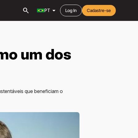
search
arrow_drop_down
PT
Log In
Cadastre-se
omo um dos
ustentáveis que beneficiam o