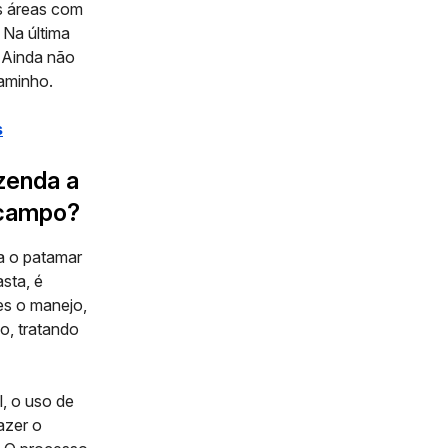
as áreas com
 Na última
. Ainda não
caminho.
s
zenda a
 campo?
a o patamar
asta, é
es o manejo,
o, tratando
,
o uso de
azer o