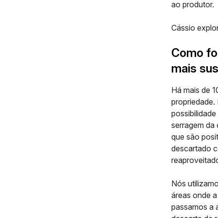
ao produtor.
Cássio explor
Como foi
mais su
Há mais de 1
propriedade.
possibilidad
serragem da 
que são posi
descartado co
reaproveitad
Nós utilizamo
áreas onde a
passamos a a