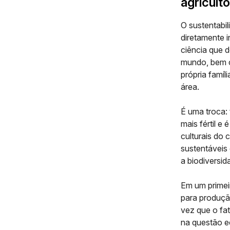
agricult
O
sustentabil
diretamente 
ciência que 
mundo, bem c
própria famíl
área.
É uma troca:
mais fértil e 
culturais do
sustentáveis
a biodiversid
Em um primeir
para produçã
vez que o fat
na questão ec