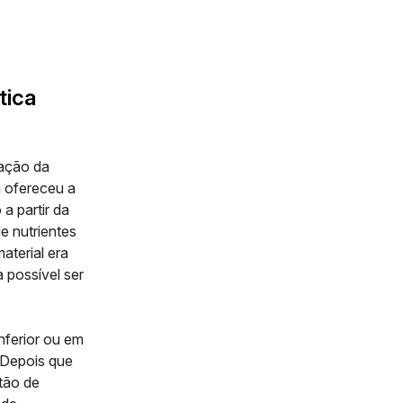
tica
zação da
a ofereceu a
a partir da
e nutrientes
aterial era
a possível ser
nferior ou em
 Depois que
tão de