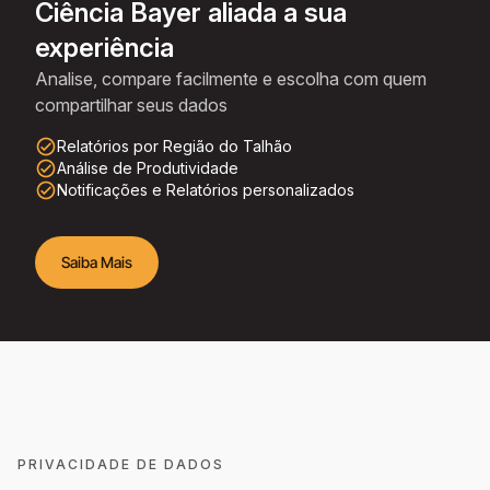
Ciência Bayer aliada a sua
experiência
Analise, compare facilmente e escolha com quem
compartilhar seus dados
check_circle_outline
Relatórios por Região do Talhão
check_circle_outline
Análise de Produtividade
check_circle_outline
Notificações e Relatórios personalizados
Saiba Mais
PRIVACIDADE DE DADOS