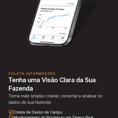
COLETA INFORMAÇÕES
Tenha uma Visão Clara da Sua
Fazenda
Torne mais simples coletar, conectar e analisar os
dados de sua fazenda
check_circle_outline
Coleta de Dados de Campo
check_circle_outline
Monitoramento do Progresso em Tempo Real