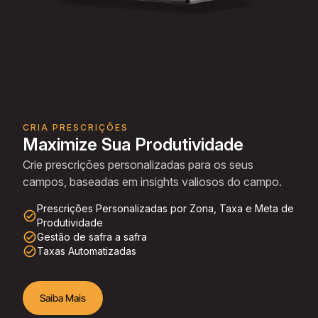
CRIA PRESCRIÇÕES
Maximize Sua Produtividade
Crie prescrições personalizadas para os seus
campos, baseadas em insights valiosos do campo.
Prescrições Personalizadas por Zona, Taxa e Meta de
check_circle_outline
Produtividade
check_circle_outline
Gestão de safra a safra
check_circle_outline
Taxas Automatizadas
Saiba Mais