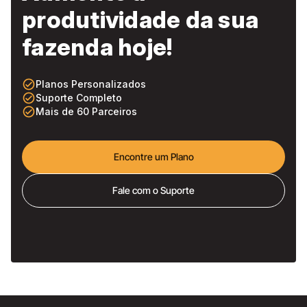
produtividade da sua
fazenda hoje!
check_circle_outline
Planos Personalizados
check_circle_outline
Suporte Completo
check_circle_outline
Mais de 60 Parceiros
Encontre um Plano
Fale com o Suporte