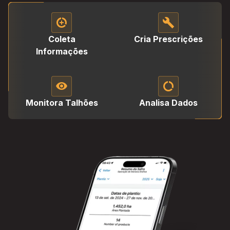
data_saver_on
build
Coleta
Cria Prescrições
Informações
visibility
data_saver_off
Monitora Talhões
Analisa Dados