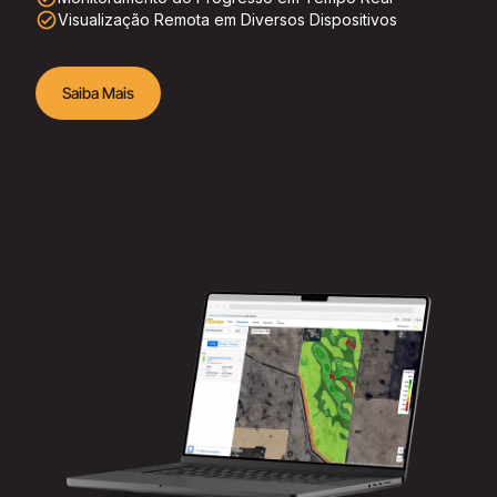
check_circle_outline
Visualização Remota em Diversos Dispositivos
Saiba Mais