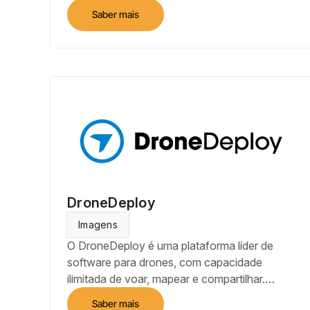
do seu negócio rural.
Saber mais
DroneDeploy
Imagens
O DroneDeploy é uma plataforma líder de
software para drones, com capacidade
ilimitada de voar, mapear e compartilhar.
Automatize voos usando um aplicativo
Saber mais