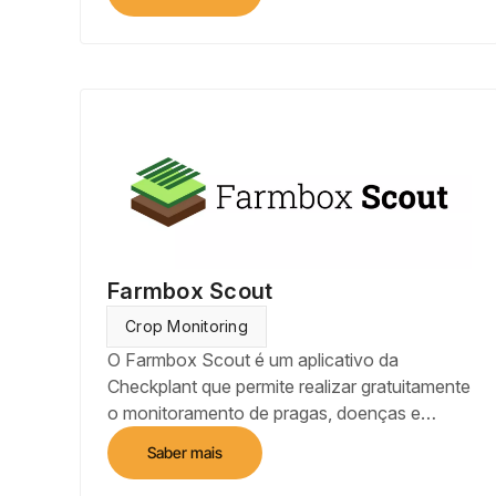
móvel, crie mapas, relatórios e modelos 3D
precisos e de alta resolução, além de mapas
ao vivo em 2D em tempo real para análise
imediata. Empodere equipes com
processamento ilimitado de imagens na
nuvem, colaboração com um clique,
exportações e integrações.
Farmbox Scout
Crop Monitoring
O Farmbox Scout é um aplicativo da
Checkplant que permite realizar gratuitamente
o monitoramento de pragas, doenças e
daninhas de forma georreferenciada através
Saber mais
do smartphone e gerar o mapa de calor da
infestação para cada talhão, tudo isso com