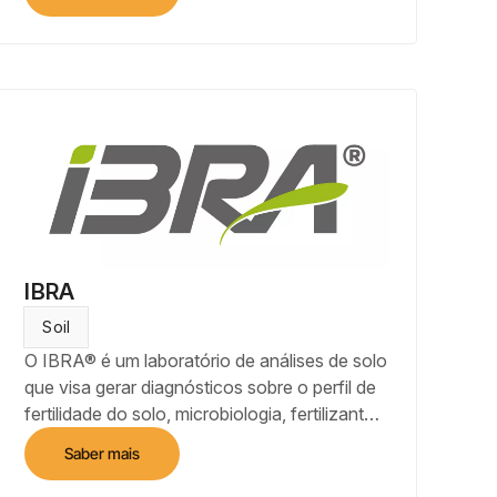
informações sobre a lavoura no Farmbox,
são gerados painéis de controle para
acompanhamento das operações do plantio
até a colheita, online ou offline, dando
visibilidade e agilidade na gestão de custos,
estoques e operações, uma solução
completa para quem busca gestão
agronômica eficiente do campo.
IBRA
Soil
O IBRA® é um laboratório de análises de solo
que visa gerar diagnósticos sobre o perfil de
fertilidade do solo, microbiologia, fertilizante e
sementes. Sua plataforma digital, o
Saber mais
FieldPoint, possibilita realizar a marcação
georreferenciada dos pontos de amostragem