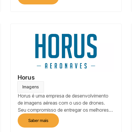
insumos e aumentando os rendimentos. Os
usuários do Echelon podem enviar
rapidamente limites de talhão e prescrições
de sementes para o Climate FieldView™ e
recuperar seus arquivos de plantio e colheita
do Climate FieldView.
Horus
Imagens
Horus é uma empresa de desenvolvimento
de imagens aéreas com o uso de drones.
Seu compromisso de entregar os melhores
resultados, atuando de ponta a ponta, desde
Saber mais
a fabricação drones de asa fixa com foco
em mapeamento aéreo até o