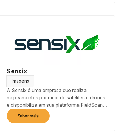
no talhão, bem como a visualização do
diagnóstico em formato de mapa.
Sensix
Imagens
A Sensix é uma empresa que realiza
mapeamentos por meio de satélites e drones
e disponibiliza em sua plataforma FieldScan
mapas de solo, clima, variabilidade de
Saber mais
biomassa e incidência de plantas daninhas,
que serão base para a geração de
prescrições para aplicações em taxa fixa ou