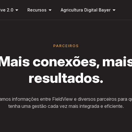
Pular
arrow_drop_down
arrow_drop_down
arrow_drop_down
para o
ive 2.0
Recursos
Agricultura Digital Bayer
conteúdo
principal
PARCEIROS
Mais conexões, mai
resultados.
mos informações entre FieldView e diversos parceiros para 
tenha uma gestão cada vez mais integrada e eficiente.