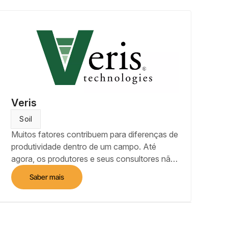
variável, de defensivos agrícolas e
fertilizantes.
Veris
Soil
Muitos fatores contribuem para diferenças de
produtividade dentro de um campo. Até
agora, os produtores e seus consultores não
tinham uma solução fácil de usar para
Saber mais
combinar essas características essenciais do
solo e do campo em mapas acionáveis. O
Veris® FieldFusion™ transforma dados de
solo e campo em mapas fundidos que podem