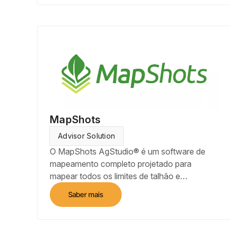
uma experiência intuitiva, pensada para
facilitar as visitas ao campo e a análise de
dados dos monitoramentos.
MapShots
Advisor Solution
O MapShots AgStudio® é um software de
mapeamento completo projetado para
mapear todos os limites de talhão e
programas de amostragem de solo agrícola
Saber mais
utilizando GPS. MapShots AgStudio® se
integra perfeitamente aos programas
AgStudio para executar trabalhos de