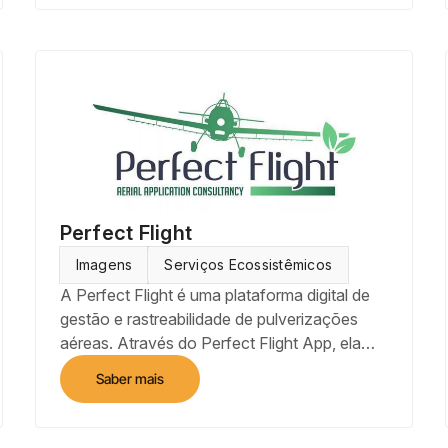
desenvolvimento de uma Plataforma de
Processamento de Imagens On-line.
Perfect Flight
Imagens
Serviços Ecossistêmicos
A Perfect Flight é uma plataforma digital de
gestão e rastreabilidade de pulverizações
aéreas. Através do Perfect Flight App, ela
gera relatórios de análises de custos das
Saber mais
aplicações bem como mapas de cobertura,
sobreposição e erro, que por estarem
armazenados na nuvem, podem se