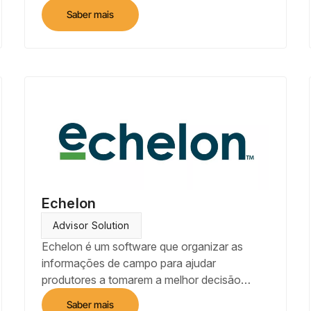
produtividade com insights precisos.
Saber mais
Echelon
Advisor Solution
Echelon é um software que organizar as
informações de campo para ajudar
produtores a tomarem a melhor decisão
agronômica, abordando corretamente os
Saber mais