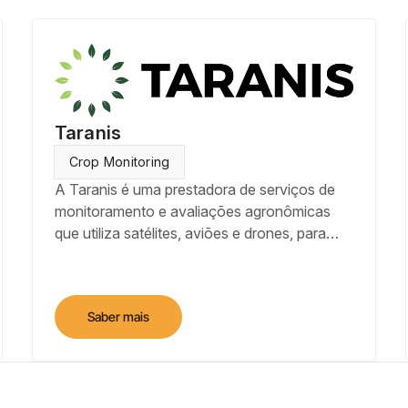
acessados por qualquer dispositivo com
acesso à internet.
Taranis
Crop Monitoring
A Taranis é uma prestadora de serviços de
monitoramento e avaliações agronômicas
que utiliza satélites, aviões e drones, para
gerar mapas do estande de plantas,
deficiências nutricionais, pragas, doenças e
plantas daninhas por meio de seu algoritmo
Saber mais
de inteligência artificial (AI2).