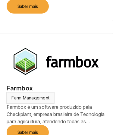
resultados das colheitas e aumentar a
Saber mais
rentabilidade do agricultor.
Farmbox
Farm Management
Farmbox é um software produzido pela
Checkplant, empresa brasileira de Tecnologia
para agricultura, atendendo todas as
demandas de gestão do campo. Ao inserir as
Saber mais