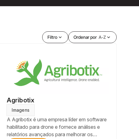
Filtro
expand_more
Ordenar por
A-Z
expand_more
Agribotix
Imagens
A Agribotix é uma empresa líder em software
habilitado para drone e fornece análises e
relatórios avançados para melhorar os