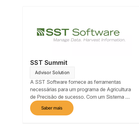
amostragem de solo.
SST Summit
Advisor Solution
A SST Software fornece as ferramentas
necessárias para um programa de Agricultura
de Precisão de sucesso. Com um Sistema de
Informações Geográficas (SIG), sistema de
Saber mais
coleta de dados no campo, processamento
automatizado de tarefas, ferramentas de
comunicação com o produtor e integrações
com sistemas de terceiros, a SST fornece