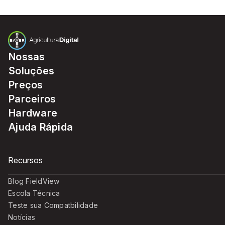
um ecossistema robusto que te ajuda a obter
sucesso duradouro.
Nossas
Soluções
Preços
Parceiros
Hardware
Ajuda Rápida
Recursos
Blog FieldView
Escola Técnica
Teste sua Compatbilidade
Notícias