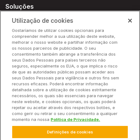
Soluções
Preços
Utilização de cookies
Parceiros
Gostaríamos de utilizar cookies opcionais para
Hardware
compreender melhor a sua utilização deste website,
Ajuda Rápida
melhorar o nosso website e partilhar informação com
os nossos parceiros de publicidade. O seu
consentimento também abrange a transferência dos
seus Dados Pessoais para países terceiros não
Recursos
seguros, especialmente os EUA, o que implica o risco
de que as autoridades públicas possam aceder aos
seus Dados Pessoais para vigilância e outros fins sem
Empresa
recursos eficazes. Poderá encontrar informação
detalhada sobre a utilização de cookies estritamente
necessários, os quais são essenciais para navegar
Contato
neste website, e cookies opcionais, os quais poderá
rejeitar ou aceitar através dos respectivos botões, e
como gerir ou retirar o seu consentimento a qualquer
momento na nossa
Política de Privacidade.
© 2025 Climate LLC. Todos os direitos reservados.
Definições de cookies
Termos de Serviço
Declaração de Privacidade