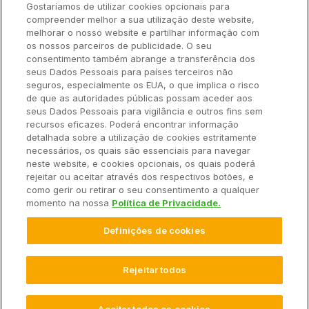
Gostaríamos de utilizar cookies opcionais para
Hardware
compreender melhor a sua utilização deste website,
Ajuda Rápida
melhorar o nosso website e partilhar informação com
os nossos parceiros de publicidade. O seu
consentimento também abrange a transferência dos
seus Dados Pessoais para países terceiros não
Recursos
seguros, especialmente os EUA, o que implica o risco
de que as autoridades públicas possam aceder aos
seus Dados Pessoais para vigilância e outros fins sem
Empresa
recursos eficazes. Poderá encontrar informação
detalhada sobre a utilização de cookies estritamente
necessários, os quais são essenciais para navegar
Contato
neste website, e cookies opcionais, os quais poderá
rejeitar ou aceitar através dos respectivos botões, e
como gerir ou retirar o seu consentimento a qualquer
momento na nossa
Política de Privacidade.
© 2025 Climate LLC. Todos os direitos reservados.
Definições de cookies
Termos de Serviço
Declaração de Privacidade
Declaração de Privacidade Perguntas e Respostas
Promoções
Isenção de Responsabilidade
Rejeitar todos
Configurações de Cookies