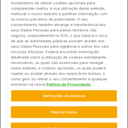
Gostaríamos de utilizar cookies opcionais para
Hardware
compreender melhor a sua utilização deste website,
Ajuda Rápida
melhorar o nosso website e partilhar informação com
os nossos parceiros de publicidade. O seu
consentimento também abrange a transferência dos
seus Dados Pessoais para países terceiros não
Recursos
seguros, especialmente os EUA, o que implica o risco
de que as autoridades públicas possam aceder aos
seus Dados Pessoais para vigilância e outros fins sem
Empresa
recursos eficazes. Poderá encontrar informação
detalhada sobre a utilização de cookies estritamente
necessários, os quais são essenciais para navegar
Contato
neste website, e cookies opcionais, os quais poderá
rejeitar ou aceitar através dos respectivos botões, e
como gerir ou retirar o seu consentimento a qualquer
momento na nossa
Política de Privacidade.
© 2025 Climate LLC. Todos os direitos reservados.
Definições de cookies
Termos de Serviço
Declaração de Privacidade
Declaração de Privacidade Perguntas e Respostas
Promoções
Isenção de Responsabilidade
Rejeitar todos
Configurações de Cookies