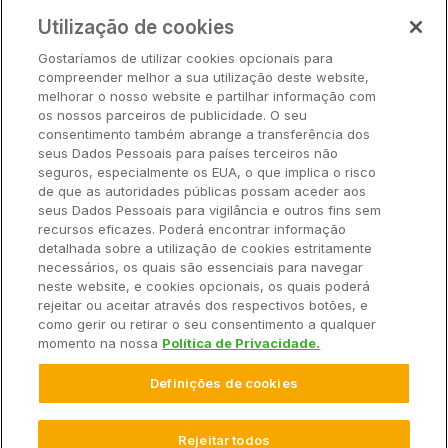
Preços
Utilização de cookies
Parceiros
Gostaríamos de utilizar cookies opcionais para
Hardware
compreender melhor a sua utilização deste website,
Ajuda Rápida
melhorar o nosso website e partilhar informação com
os nossos parceiros de publicidade. O seu
consentimento também abrange a transferência dos
seus Dados Pessoais para países terceiros não
Recursos
seguros, especialmente os EUA, o que implica o risco
de que as autoridades públicas possam aceder aos
seus Dados Pessoais para vigilância e outros fins sem
Empresa
recursos eficazes. Poderá encontrar informação
detalhada sobre a utilização de cookies estritamente
necessários, os quais são essenciais para navegar
Contato
neste website, e cookies opcionais, os quais poderá
rejeitar ou aceitar através dos respectivos botões, e
como gerir ou retirar o seu consentimento a qualquer
momento na nossa
Política de Privacidade.
© 2025 Climate LLC. Todos os direitos reservados.
Definições de cookies
Termos de Serviço
Declaração de Privacidade
Declaração de Privacidade Perguntas e Respostas
Promoções
Isenção de Responsabilidade
Rejeitar todos