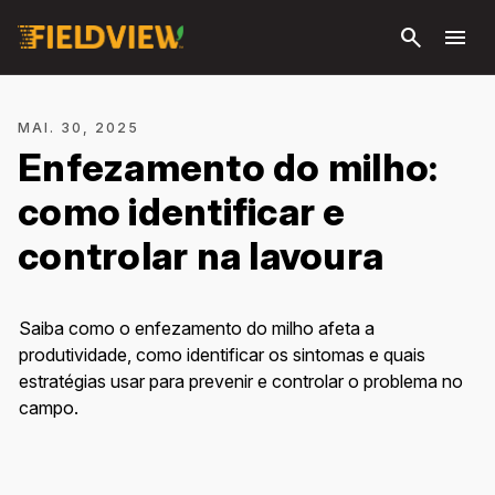
Pular
search
menu
para o
conteúdo
principal
MAI. 30, 2025
Enfezamento do milho:
como identificar e
controlar na lavoura
Saiba como o enfezamento do milho afeta a
produtividade, como identificar os sintomas e quais
estratégias usar para prevenir e controlar o problema no
campo.