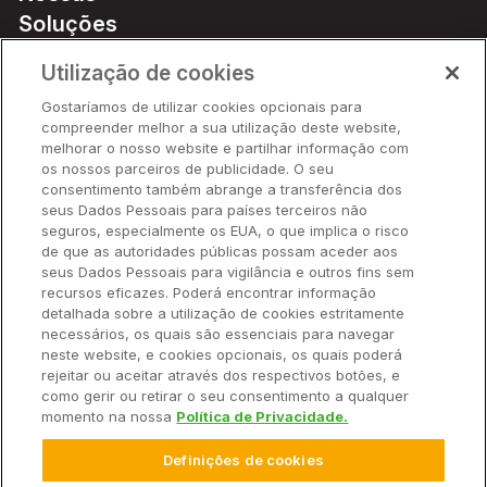
Soluções
Preços
Utilização de cookies
Parceiros
Gostaríamos de utilizar cookies opcionais para
Hardware
compreender melhor a sua utilização deste website,
Ajuda Rápida
melhorar o nosso website e partilhar informação com
os nossos parceiros de publicidade. O seu
consentimento também abrange a transferência dos
seus Dados Pessoais para países terceiros não
Recursos
seguros, especialmente os EUA, o que implica o risco
de que as autoridades públicas possam aceder aos
seus Dados Pessoais para vigilância e outros fins sem
Empresa
recursos eficazes. Poderá encontrar informação
detalhada sobre a utilização de cookies estritamente
necessários, os quais são essenciais para navegar
Contato
neste website, e cookies opcionais, os quais poderá
rejeitar ou aceitar através dos respectivos botões, e
como gerir ou retirar o seu consentimento a qualquer
momento na nossa
Política de Privacidade.
© 2025 Climate LLC. Todos os direitos reservados.
Definições de cookies
Termos de Serviço
Declaração de Privacidade