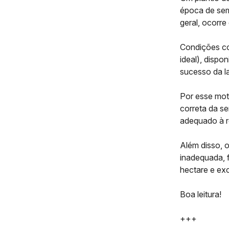
época de seme
geral, ocorr
Condições co
ideal), disp
sucesso da l
Por esse mot
correta da s
adequado à r
Além disso, o
inadequada, f
hectare e ex
Boa leitura!
+++