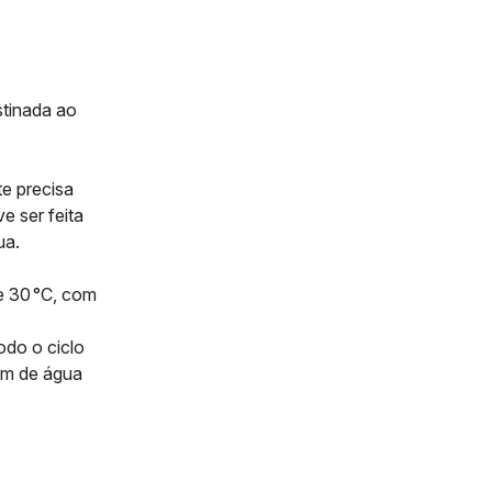
stinada ao
e precisa
 ser feita
ua.
 e 30 °C, com
odo o ciclo
 mm de água