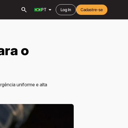
search
arrow_drop_down
PT
Log In
Cadastre-se
ara o
rgência uniforme e alta