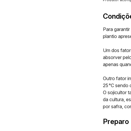
Condiçõe
Para garantir
plantio apre
Um dos fator
absorver pel
apenas quand
Outro fator i
25 °C sendo o
O sojicultor 
da cultura, e
por safra, co
Preparo 