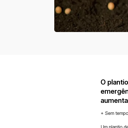
O planti
emergênc
aumentan
+ Sem tempo d
Um plantio de