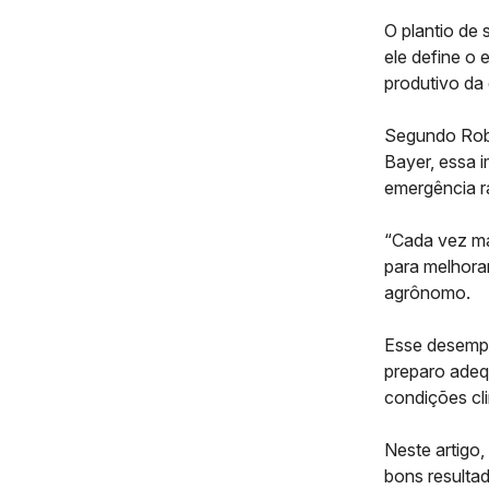
O plantio de 
ele define o 
produtivo da 
Segundo Robe
Bayer, essa i
emergência rá
“Cada vez ma
para melhorar
agrônomo.
Esse desempe
preparo adeq
condições cli
Neste artigo,
bons resultad