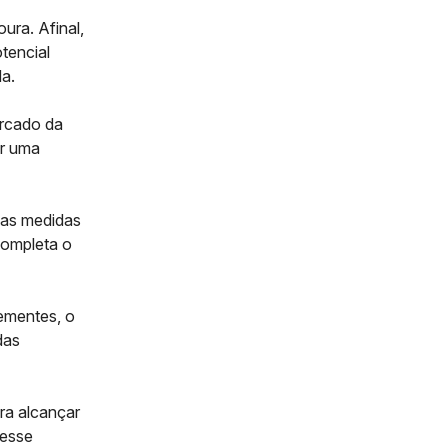
ura. Afinal,
otencial
da.
rcado da
ir uma
das medidas
 completa o
ementes, o
das
ara alcançar
 esse