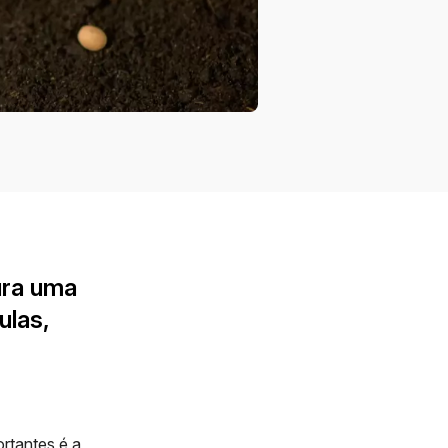
ura uma
ulas,
ortantes é a