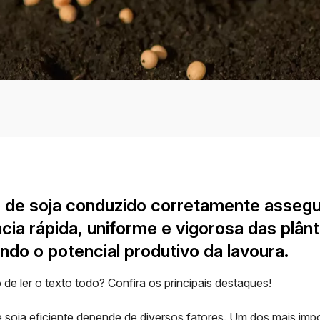
o de soja conduzido corretamente asseg
ia rápida, uniforme e vigorosa das plânt
do o potencial produtivo da lavoura.
e ler o texto todo? Confira os principais destaques!
 soja eficiente depende de diversos fatores. Um dos mais imp