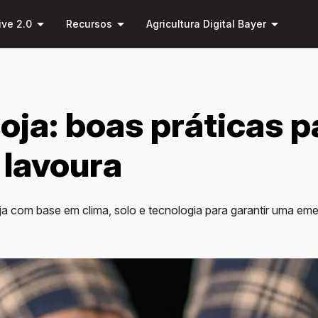
Pular
arrow_drop_down
arrow_drop_down
arrow_drop_down
para o
ive 2.0
Recursos
Agricultura Digital Bayer
conteúdo
principal
soja: boas práticas p
 lavoura
ja com base em clima, solo e tecnologia para garantir uma eme