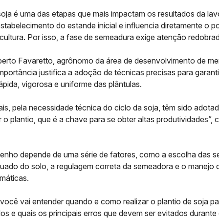
soja é uma das etapas que mais impactam os resultados da lavo
estabelecimento do estande inicial e influencia diretamente o p
cultura. Por isso, a fase de semeadura exige atenção redobra
rto Favaretto, agrônomo da área de desenvolvimento de me
mportância justifica a adoção de técnicas precisas para garant
pida, vigorosa e uniforme das plântulas.
is, pela necessidade técnica do ciclo da soja, têm sido adota
 o plantio, que é a chave para se obter altas produtividades”,
nho depende de uma série de fatores, como a escolha das s
uado do solo, a regulagem correta da semeadora e o manejo 
máticas.
 você vai entender quando e como realizar o plantio de soja p
os e quais os principais erros que devem ser evitados durante