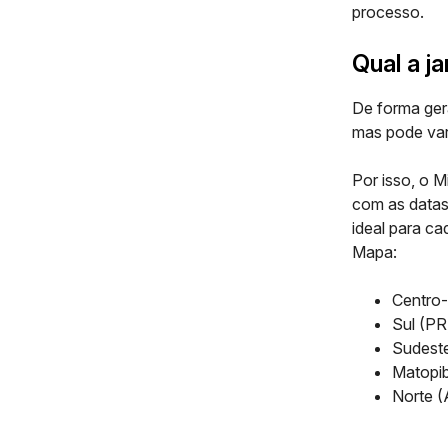
processo.
Qual a ja
De forma ger
mas pode var
Por isso, o M
com as datas
ideal para ca
Mapa:
Centro-
Sul (PR
Sudeste
Matopib
Norte (