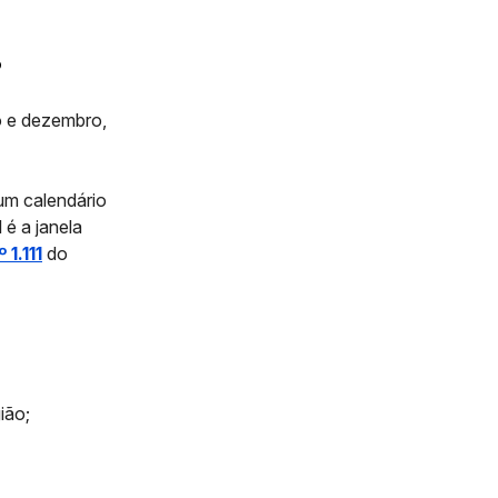
?
o e dezembro,
 um calendário
é a janela
 1.111
do
ião;