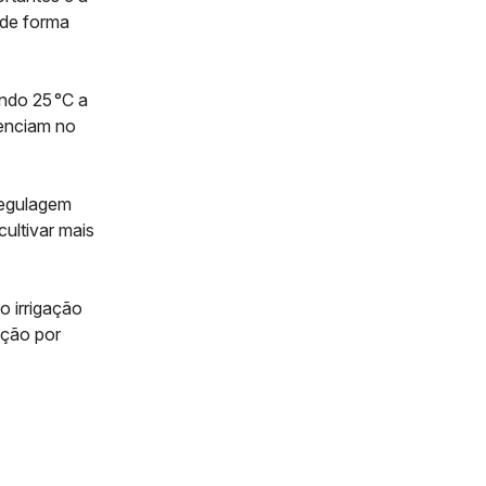
 de forma
ndo 25 °C a
uenciam no
regulagem
ultivar mais
o irrigação
ação por