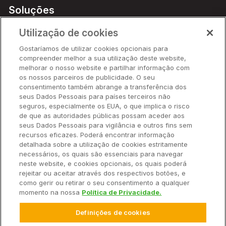
Soluções
Preços
Utilização de cookies
Parceiros
Gostaríamos de utilizar cookies opcionais para
Hardware
compreender melhor a sua utilização deste website,
Ajuda Rápida
melhorar o nosso website e partilhar informação com
os nossos parceiros de publicidade. O seu
consentimento também abrange a transferência dos
seus Dados Pessoais para países terceiros não
Recursos
seguros, especialmente os EUA, o que implica o risco
de que as autoridades públicas possam aceder aos
seus Dados Pessoais para vigilância e outros fins sem
Empresa
recursos eficazes. Poderá encontrar informação
detalhada sobre a utilização de cookies estritamente
necessários, os quais são essenciais para navegar
Contato
neste website, e cookies opcionais, os quais poderá
rejeitar ou aceitar através dos respectivos botões, e
como gerir ou retirar o seu consentimento a qualquer
momento na nossa
Política de Privacidade.
© 2025 Climate LLC. Todos os direitos reservados.
Definições de cookies
Termos de Serviço
Declaração de Privacidade