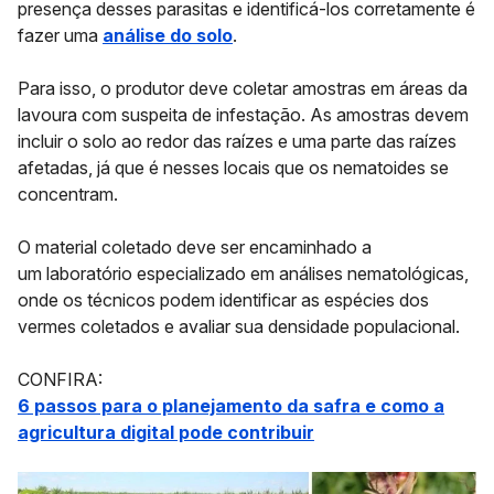
presença desses parasitas e identificá-los corretamente é
fazer uma
análise do solo
.
Para isso, o produtor deve
coletar amostras
em áreas da
lavoura com suspeita de infestação. As amostras devem
incluir o solo ao redor das raízes e uma parte das raízes
afetadas, já que é nesses locais que os nematoides se
concentram.
O material coletado deve ser encaminhado a
um
laboratório especializado em análises
nematológicas
,
onde os técnicos podem identificar as espécies dos
vermes coletados e avaliar sua densidade populacional.
CONFIRA:
6 passos para o planejamento da safra e como a
agricultura digital pode contribuir