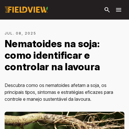
Pular
search
menu
para o
conteúdo
principal
JUL. 08, 2025
Nematoides na soja:
como identificar e
controlar na lavoura
Descubra como os nematoides afetam a soja, os
principais tipos, sintomas e estratégias eficazes para
controle e manejo sustentável da lavoura.