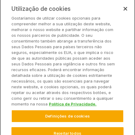
Preços
Utilização de cookies
Parceiros
Gostaríamos de utilizar cookies opcionais para
Hardware
compreender melhor a sua utilização deste website,
Ajuda Rápida
melhorar o nosso website e partilhar informação com
os nossos parceiros de publicidade. O seu
consentimento também abrange a transferência dos
seus Dados Pessoais para países terceiros não
Recursos
seguros, especialmente os EUA, o que implica o risco
de que as autoridades públicas possam aceder aos
seus Dados Pessoais para vigilância e outros fins sem
Empresa
recursos eficazes. Poderá encontrar informação
detalhada sobre a utilização de cookies estritamente
necessários, os quais são essenciais para navegar
Contato
neste website, e cookies opcionais, os quais poderá
rejeitar ou aceitar através dos respectivos botões, e
como gerir ou retirar o seu consentimento a qualquer
momento na nossa
Política de Privacidade.
© 2025 Climate LLC. Todos os direitos reservados.
Definições de cookies
Termos de Serviço
Declaração de Privacidade
Declaração de Privacidade Perguntas e Respostas
Promoções
Isenção de Responsabilidade
Rejeitar todos