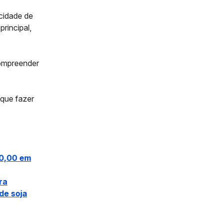
acidade de
rincipal,
compreender
 que fazer
00,00 em
ra
de soja