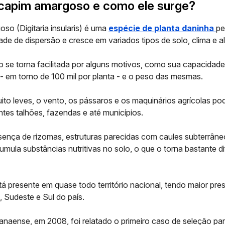
 capim amargoso e como ele surge?
oso (
Digitaria insularis
) é uma
espécie de planta daninha
pe
dade de dispersão e cresce em variados tipos de solo, clima e al
o se torna facilitada por alguns motivos, como sua capacidad
- em torno de 100 mil por planta - e o peso das mesmas.
ito leves, o vento, os pássaros e os maquinários agrícolas p
entes talhões, fazendas e até municípios.
esença de
rizomas
, estruturas parecidas com caules subterrâne
ula substâncias nutritivas no solo, o que o torna bastante difí
á presente em quase todo território nacional, tendo maior pr
, Sudeste e Sul do país.
ranaense
, em 2008, foi relatado o primeiro
caso
de
seleção pa