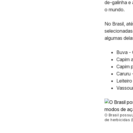
de-galinha e 
o mundo.
No Brasil, a
selecionadas
algumas dela
Buva -
Capim 
Capim p
Caruru 
Leiteiro
Vassou
O Brasil possu
de herbicidas 