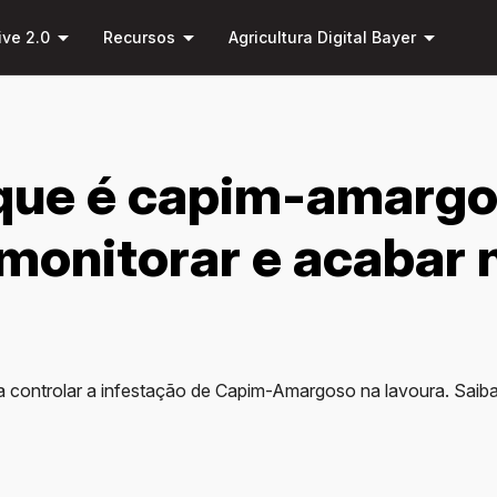
Pular
arrow_drop_down
arrow_drop_down
arrow_drop_down
para o
ive 2.0
Recursos
Agricultura Digital Bayer
conteúdo
principal
que é capim-amargo
, monitorar e acabar 
 a controlar a infestação de Capim-Amargoso na lavoura. Sai