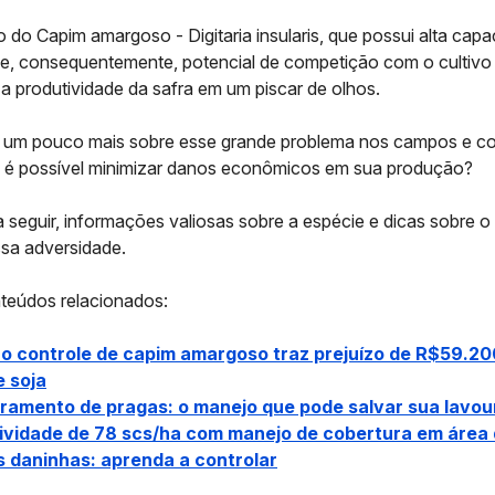
so do
Capim amargoso -
Digitaria insularis
, que possui alta cap
e, consequentemente, potencial de competição com o cultivo p
a produtividade da safra em um piscar de olhos.
r um pouco mais sobre esse grande problema nos campos e 
 é possível minimizar danos econômicos em sua produção?
 seguir, informações valiosas sobre a espécie e dicas sobre o
ssa adversidade.
nteúdos relacionados:
no controle de capim amargoso traz prejuízo de R$59.2
e soja
ramento de pragas: o manejo que pode salvar sua lavou
ividade de 78 scs/ha com manejo de cobertura em área 
s daninhas: aprenda a controlar