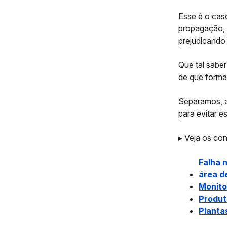
Esse é o ca
propagação, 
prejudicando 
Que tal sabe
de que forma
Separamos, a
para evitar e
▸ Veja os co
Falha 
área d
Monito
Produt
Planta