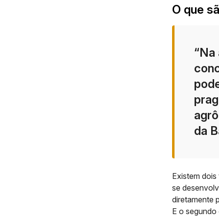
O que sã
“Na 
conc
pode
prag
agrô
da B
Existem dois 
se desenvolve
diretamente p
E o segundo