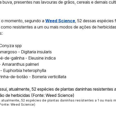
a buva, presentes nas lavouras de grãos, cereais e demais cul
té o momento, segundo a
Weed Science
, 52 dessas espécies
 como resistentes a um ou mais modos de ações de herbicidas
s:
Conyza spp
amargoso -
Digitaria insularis
é-de-galinha -
Eleusine indica
-
Amaranthus palmeri
 -
Euphorbia heterophylla
rinha-de-botão -
Borreria verticillata
i, atualmente, 52 espécies de plantas daninhas resistentes a 1 ou mais
(Fonte: Weed Science)