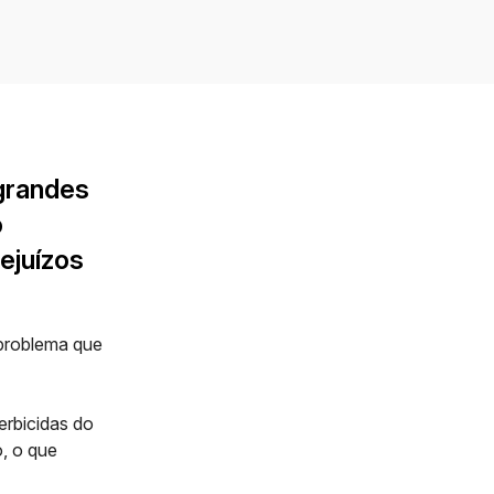
grandes
o
ejuízos
problema que
erbicidas
do
, o que