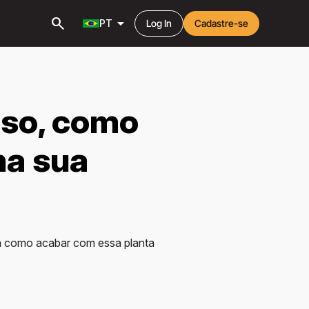
search
arrow_drop_down
PT
Log In
Cadastre-se
so, como
na sua
ba como acabar com essa planta