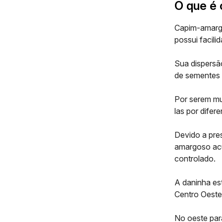
O que é
Capim-amarg
possui facili
Sua dispersã
de sementes 
Por serem mu
las por difer
Devido a pr
amargoso acum
controlado.
A daninha est
Centro Oeste
No
oeste
pa