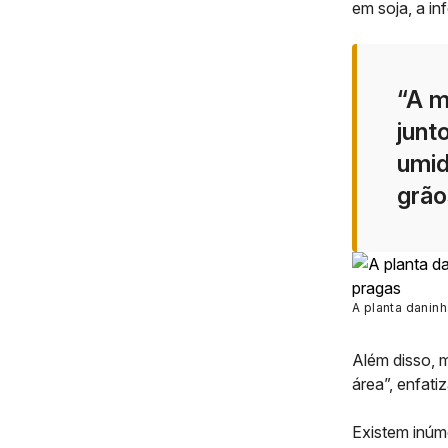
em soja, a in
“A m
junt
umid
grão
A planta danin
Além disso, 
área”, enfatiz
Existem inúm