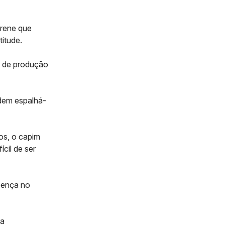
rene que
titude.
e de produção
odem espalhá-
os, o capim
cil de ser
esença no
ra