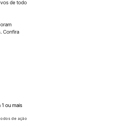
tivos de todo
 foram
. Confira
 modos de ação