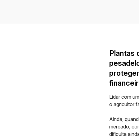
Plantas
pesadelo
proteger
financeir
Lidar com u
o agricultor 
Ainda, quand
mercado, com
dificulta ain