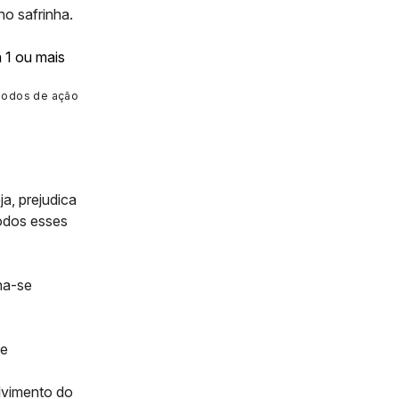
ho safrinha.
 modos de ação
a, prejudica
odos esses
na-se
se
lvimento do