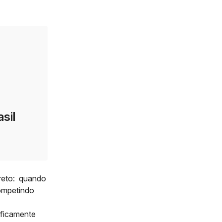
sil
reto:
quando
competindo
ificamente