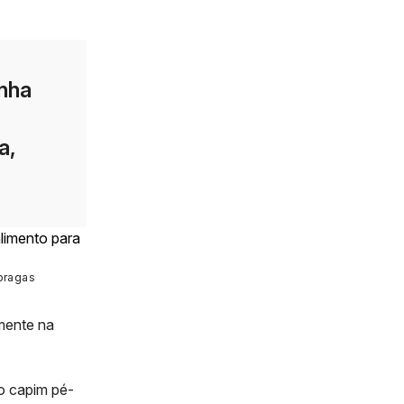
inha
e
a,
 pragas
mente na
o capim pé-