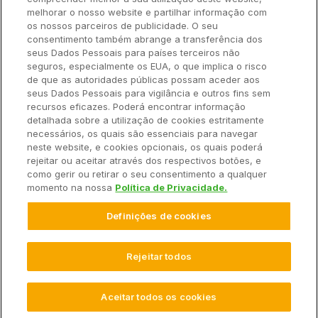
Ajuda Rápida
melhorar o nosso website e partilhar informação com
os nossos parceiros de publicidade. O seu
consentimento também abrange a transferência dos
seus Dados Pessoais para países terceiros não
Recursos
seguros, especialmente os EUA, o que implica o risco
de que as autoridades públicas possam aceder aos
seus Dados Pessoais para vigilância e outros fins sem
Empresa
recursos eficazes. Poderá encontrar informação
detalhada sobre a utilização de cookies estritamente
necessários, os quais são essenciais para navegar
Contato
neste website, e cookies opcionais, os quais poderá
rejeitar ou aceitar através dos respectivos botões, e
como gerir ou retirar o seu consentimento a qualquer
momento na nossa
Política de Privacidade.
© 2025 Climate LLC. Todos os direitos reservados.
Definições de cookies
Termos de Serviço
Declaração de Privacidade
Declaração de Privacidade Perguntas e Respostas
Promoções
Isenção de Responsabilidade
Rejeitar todos
Configurações de Cookies
Aceitar todos os cookies