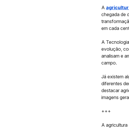
A
agricultur
chegada de di
transformação
em cada cent
A
Tecnologia
evolução, co
analisam e a
campo.
Já existem 
diferentes d
destacar agric
imagens gerad
+++
A agricultur