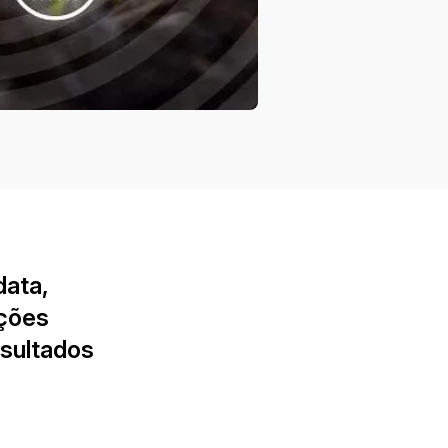
data,
ações
esultados