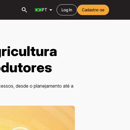
search
arrow_drop_down
PT
Log In
Cadastre-se
ricultura
rodutores
ocessos, desde o planejamento até a