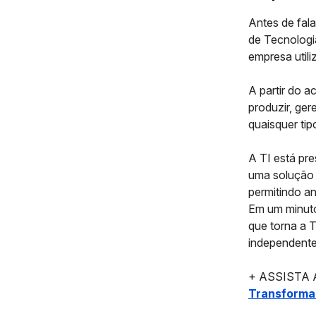
Antes de fal
de
Tecnologi
empresa utili
A partir do a
produzir, ger
quaisquer tip
A TI está pr
uma solução 
permitindo
an
Em um minuto
que torna
a 
independente
+ ASSISTA 
Transforma