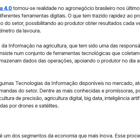
a 4.0
tornou-se realidade no agronegócio brasileiro nos últim
ferentes ferramentas digitais. O que tem trazido rapidez ao p
 do setor, possibilitando ao produtor obter resultados cada 
ímetro da lavoura.
 da Informação na agricultura,
que tem sido uma das responsá
nsiste num conjunto de ferramentas tecnológicas que coleta
rmazenam dados das operações, apoiando o produtor no dia a
algumas
Tecnologias da Informação
disponíveis no mercado, a
emandas do setor. Dentre as mais conhecidas e promissoras,
ultura de precisão, agricultura digital, big data, inteligência artifi
as por drones e satélites.
a é um dos segmentos da economia que mais inova. Esse proc