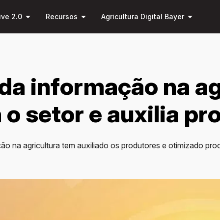
Pular
arrow_drop_down
arrow_drop_down
arrow_drop_down
para o
ive 2.0
Recursos
Agricultura Digital Bayer
conteúdo
principal
da informação na ag
 o setor e auxilia p
ão na agricultura tem auxiliado os produtores e otimizado pr