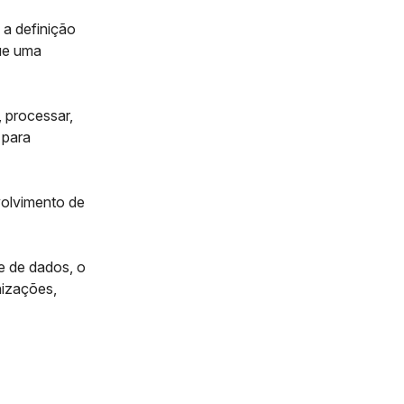
 a definição
que uma
, processar,
 para
volvimento de
e de dados, o
nizações
,