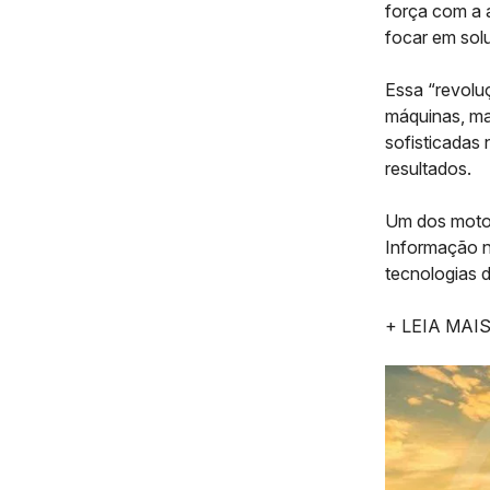
força com a
focar em sol
Essa “revolu
máquinas, m
sofisticadas
resultados.
Um dos motor
Informação n
tecnologias d
+ LEIA MAI