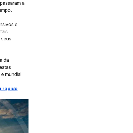
 passaram a
campo.
nsivos e
tais
r seus
a da
estas
a e mundial.
m rápido