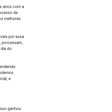
os anos com a
rocesso de
vez melhores
veis por essa
m, processam,
 dia do
tendendo
 podemos
cial, e
esso ganhou