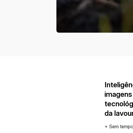
Inteligên
imagens 
tecnológ
da lavou
+ Sem tempo d