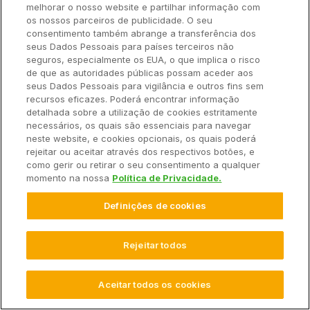
melhorar o nosso website e partilhar informação com
Faça o tratamento de sementes
os nossos parceiros de publicidade. O seu
consentimento também abrange a transferência dos
seus Dados Pessoais para países terceiros não
Além de escolher cultivares resistentes, é fundamental
seguros, especialmente os EUA, o que implica o risco
investir no tratamento de sementes (TS), que garante a
de que as autoridades públicas possam aceder aos
proteção da planta contra pragas e doenças nos estádios
seus Dados Pessoais para vigilância e outros fins sem
recursos eficazes. Poderá encontrar informação
iniciais de desenvolvimento.
detalhada sobre a utilização de cookies estritamente
necessários, os quais são essenciais para navegar
Como resultado, essa prática ainda favorece
neste website, e cookies opcionais, os quais poderá
a
uniformidade da germinação
e o
aumento da
rejeitar ou aceitar através dos respectivos botões, e
como gerir ou retirar o seu consentimento a qualquer
produtividade.
momento na nossa
Política de Privacidade.
Vale ressaltar que esse tratamento pode ser feito de
modo manual na própria fazenda, com aplicação de
Definições de cookies
defensivos químicos ou biológicos, ou industrial,
considerado um método mais eficiente.
Rejeitar todos
Invista no monitoramento constante da
Aceitar todos os cookies
lavoura