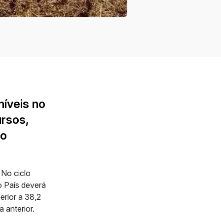
níveis no
ursos,
no
. No ciclo
o País deverá
erior a 38,2
 anterior.