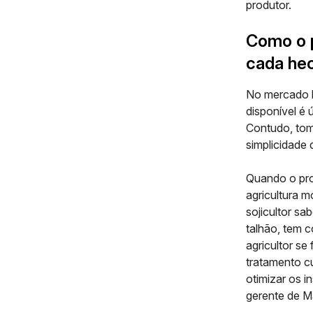
produtor.
Como o p
cada hec
No mercado br
disponível é 
Contudo, tom
simplicidade
Quando o pro
agricultura m
sojicultor sa
talhão, tem 
agricultor se
tratamento c
otimizar os 
gerente de M