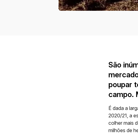
São inúm
mercado 
poupar t
campo. M
É dada a larga
2020/21, a e
colher mais d
milhões de he