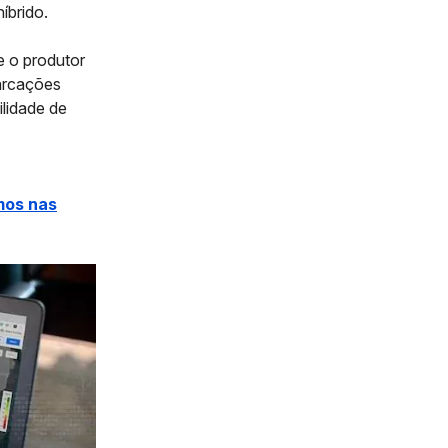
íbrido.
e o produtor
marcações
ilidade de
mos nas