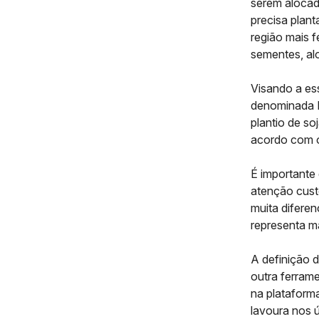
serem alocad
precisa plan
região mais f
sementes, al
Visando a ess
denominada
plantio de so
acordo com o 
É importante
atenção custo
muita diferen
representa m
A definição 
outra ferram
na plataform
lavoura nos ú