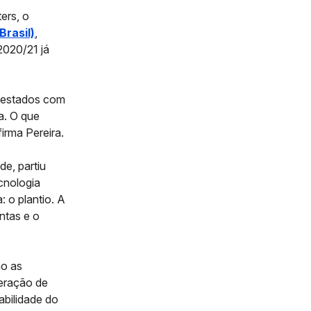
ers, o
Brasil)
,
2020/21 já
s estados com
a. O que
irma Pereira.
e, partiu
cnologia
: o plantio. A
ntas e o
mo as
peração de
abilidade do