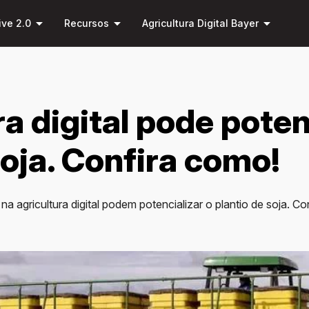
Pular
arrow_drop_down
arrow_drop_down
arrow_drop_down
para o
ive 2.0
Recursos
Agricultura Digital Bayer
conteúdo
principal
ra digital pode poten
soja. Confira como!
na agricultura digital podem potencializar o plantio de soja. 