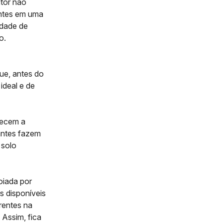
tor não
entes em uma
idade de
o.
que, antes do
ideal e de
recem a
zantes fazem
 solo
oiada por
os disponíveis
rentes na
 Assim, fica