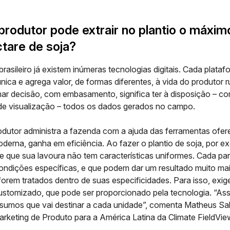
rodutor pode extrair no plantio o máxim
tare de soja?
asileiro já existem inúmeras tecnologias digitais. Cada plataf
única e agrega valor, de formas diferentes, à vida do produtor ru
ar decisão, com embasamento, significa ter à disposição – c
 de visualização – todos os dados gerados no campo.
dutor administra a fazenda com a ajuda das ferramentas ofer
oderna, ganha em eficiência. Ao fazer o plantio de soja, por e
be que sua lavoura não tem características uniformes. Cada pa
condições específicas, e que podem dar um resultado muito ma
 forem tratados dentro de suas especificidades. Para isso, exi
ustomizado, que pode ser proporcionado pela tecnologia. “As
insumos que vai destinar a cada unidade”, comenta Matheus Sa
arketing de Produto para a América Latina da
Climate FieldVi