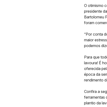
O otimismo c
presidente d
Bartolomeu P
foram comerc
“Por conta d
maior estres
podemos dize
Para que tod
lavoura! É h
oferecida pe
época da sem
rendimento da
Confira a se
ferramentas 
plantio da la