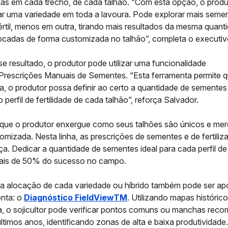
as em cada trecho, de cada talhão. “Com esta opção, o produ
tar uma variedade em toda a lavoura. Pode explorar mais sem
értil, menos em outra, tirando mais resultados da mesma quant
ocadas de forma customizada no talhão”, completa o executiv
e resultado, o produtor pode utilizar uma funcionalidade
Prescrições Manuais de Sementes
. “Esta ferramenta permite 
ja, o produtor possa definir ao certo a quantidade de sementes 
perfil de fertilidade de cada talhão”, reforça Salvador.
 que o produtor enxergue como seus talhões são únicos e me
mizada. Nesta linha, as prescrições de sementes e de fertili
ça. Dedicar a quantidade de sementes ideal para cada perfil de
ais de 50% do sucesso no campo.
da alocação de cada variedade ou híbrido também pode ser ap
enta: o
Diagnóstico FieldViewTM
. Utilizando mapas históric
a, o sojicultor pode verificar pontos comuns ou manchas recor
ltimos anos, identificando zonas de alta e baixa produtividade.