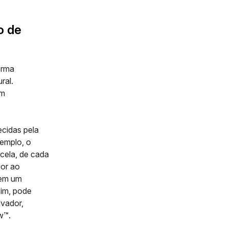
o de
orma
ral.
om
ecidas pela
xemplo, o
rcela, de cada
ior ao
gem um
sim, pode
lvador,
ew™
.