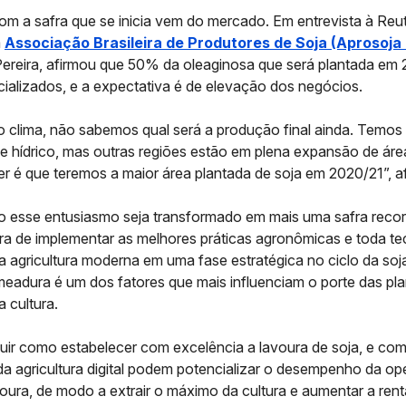
om a safra que se inicia vem do mercado. Em entrevista à Reut
a
Associação Brasileira de Produtores de Soja (Aprosoja 
ereira, afirmou que 50% da oleaginosa que será plantada em 
ializados, e a expectativa é de elevação dos negócios.
o clima, não sabemos qual será a produção final ainda. Temo
se hídrico, mas outras regiões estão em plena expansão de áre
r é que teremos a maior área plantada de soja em 2020/21”, af
o esse entusiasmo seja transformado em mais uma safra record
ora de implementar as melhores práticas agronômicas e toda te
la
agricultura moderna
em uma fase estratégica no ciclo da soja
eadura é um dos fatores que mais influenciam o porte das pla
 cultura.
guir como estabelecer com excelência a lavoura de soja, e co
da agricultura digital podem potencializar o desempenho da o
voura, de modo a extrair o máximo da cultura e aumentar a rent