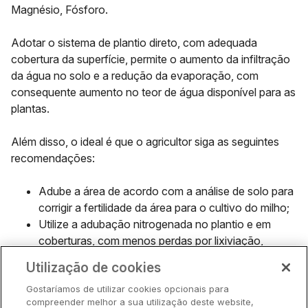
Magnésio, Fósforo.
Adotar o sistema de
plantio direto
, com adequada
cobertura da superfície, permite o aumento da infiltração
da água no solo e a redução da evaporação, com
consequente aumento no teor de água disponível para as
plantas.
Além disso, o ideal é que o agricultor siga as seguintes
recomendações:
Adube a área de acordo com a análise de solo para
corrigir a fertilidade da área para o cultivo do milho;
Utilize a adubação nitrogenada no plantio e em
coberturas, com menos perdas por lixiviação,
principalmente quando se utiliza ureia como fonte;
Utilização de cookies
Aplique fungicidas foliares para as principais
doenças;
Gostaríamos de utilizar cookies opcionais para
compreender melhor a sua utilização deste website,
Aplique inseticidas para cigarrinha e lagartas