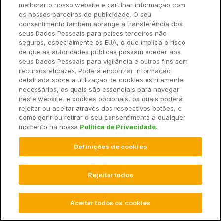
melhorar o nosso website e partilhar informação com
(principalmente para o gênero
Spodoptera
).
os nossos parceiros de publicidade. O seu
consentimento também abrange a transferência dos
seus Dados Pessoais para países terceiros não
9. Acompanhe as aplicações de
seguros, especialmente os EUA, o que implica o risco
defensivos
de que as autoridades públicas possam aceder aos
seus Dados Pessoais para vigilância e outros fins sem
recursos eficazes. Poderá encontrar informação
detalhada sobre a utilização de cookies estritamente
necessários, os quais são essenciais para navegar
neste website, e cookies opcionais, os quais poderá
rejeitar ou aceitar através dos respectivos botões, e
como gerir ou retirar o seu consentimento a qualquer
momento na nossa
Política de Privacidade.
Definições de cookies
Rejeitar todos
Aceitar todos os cookies
Drone pulverizando milho
.