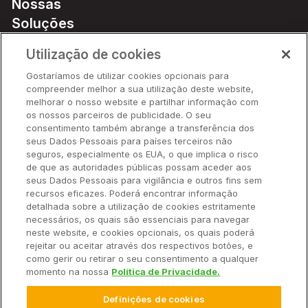
Nossas
Soluções
Preços
Utilização de cookies
Parceiros
Gostaríamos de utilizar cookies opcionais para
Hardware
compreender melhor a sua utilização deste website,
Ajuda Rápida
melhorar o nosso website e partilhar informação com
os nossos parceiros de publicidade. O seu
consentimento também abrange a transferência dos
seus Dados Pessoais para países terceiros não
Recursos
seguros, especialmente os EUA, o que implica o risco
de que as autoridades públicas possam aceder aos
seus Dados Pessoais para vigilância e outros fins sem
Empresa
recursos eficazes. Poderá encontrar informação
detalhada sobre a utilização de cookies estritamente
necessários, os quais são essenciais para navegar
Contato
neste website, e cookies opcionais, os quais poderá
rejeitar ou aceitar através dos respectivos botões, e
como gerir ou retirar o seu consentimento a qualquer
momento na nossa
Política de Privacidade.
© 2025 Climate LLC. Todos os direitos reservados.
Definições de cookies