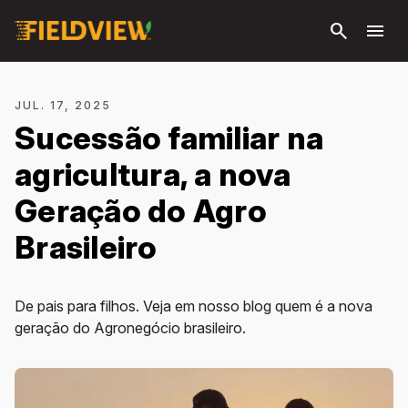
Pular
search
menu
para o
conteúdo
principal
JUL. 17, 2025
Sucessão familiar na
agricultura, a nova
Geração do Agro
Brasileiro
De pais para filhos. Veja em nosso blog quem é a nova
geração do Agronegócio brasileiro.