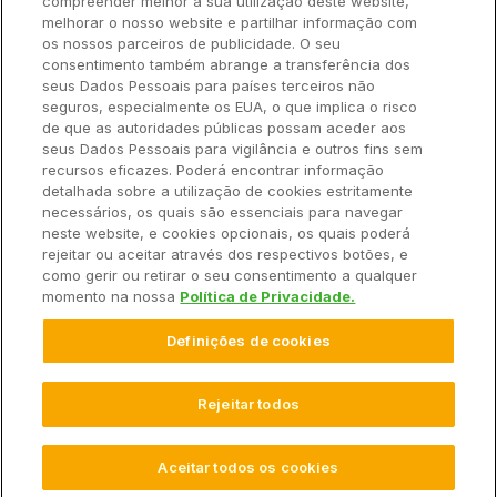
compreender melhor a sua utilização deste website,
Ajuda Rápida
melhorar o nosso website e partilhar informação com
os nossos parceiros de publicidade. O seu
consentimento também abrange a transferência dos
seus Dados Pessoais para países terceiros não
Recursos
seguros, especialmente os EUA, o que implica o risco
de que as autoridades públicas possam aceder aos
seus Dados Pessoais para vigilância e outros fins sem
Empresa
recursos eficazes. Poderá encontrar informação
detalhada sobre a utilização de cookies estritamente
necessários, os quais são essenciais para navegar
Contato
neste website, e cookies opcionais, os quais poderá
rejeitar ou aceitar através dos respectivos botões, e
como gerir ou retirar o seu consentimento a qualquer
momento na nossa
Política de Privacidade.
© 2025 Climate LLC. Todos os direitos reservados.
Definições de cookies
Termos de Serviço
Declaração de Privacidade
Declaração de Privacidade Perguntas e Respostas
Promoções
Isenção de Responsabilidade
Rejeitar todos
Configurações de Cookies
Aceitar todos os cookies