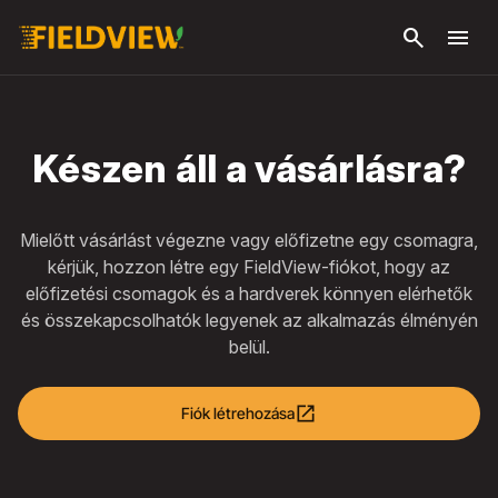
Ugrás a fő
search
menu
tartalomra
Készen áll a vásárlásra?
Mielőtt vásárlást végezne vagy előfizetne egy csomagra,
kérjük, hozzon létre egy FieldView-fiókot, hogy az
előfizetési csomagok és a hardverek könnyen elérhetők
és összekapcsolhatók legyenek az alkalmazás élményén
belül.
open_in_new
Fiók létrehozása