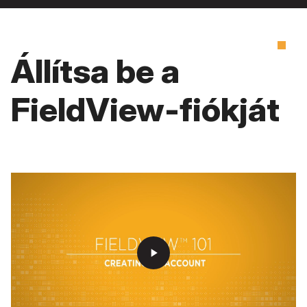
Állítsa be a
FieldView-fiókját
play_arrow