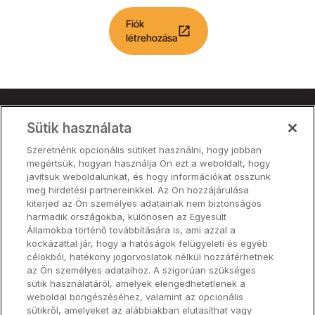
Fiók
open_in_new
létrehozása
Sütik használata
Termék
Szeretnénk opcionális sütiket használni, hogy jobban
Árak
megértsük, hogyan használja Ön ezt a weboldalt, hogy
Partnerek
javítsuk weboldalunkat, és hogy információkat osszunk
meg hirdetési partnereinkkel. Az Ön hozzájárulása
kiterjed az Ön személyes adatainak nem biztonságos
harmadik országokba, különösen az Egyesült
Termék
Államokba történő továbbítására is, ami azzal a
kockázattal jár, hogy a hatóságok felügyeleti és egyéb
célokból, hatékony jogorvoslatok nélkül hozzáférhetnek
Hardver
az Ön személyes adataihoz. A szigorúan szükséges
sütik használatáról, amelyek elengedhetetlenek a
weboldal böngészéséhez, valamint az opcionális
Névjegy
sütikről, amelyeket az alábbiakban elutasíthat vagy