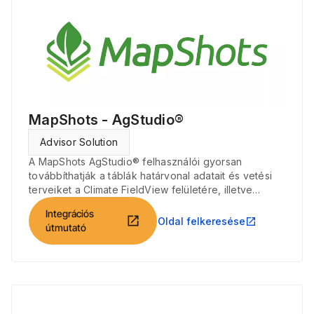
MapShots - AgStudio®
Advisor Solution
A MapShots AgStudio® felhasználói gyorsan
továbbíthatják a táblák határvonal adatait és vetési
terveiket a Climate FieldView felületére, illetve
kérhetik le onnan vetési és betakarítási fájljaikat.
Integrációs
open_in_new
Oldal felkeresése
open_in_new
útmutató