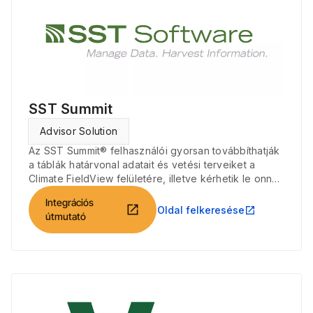
SST Summit
Advisor Solution
Az SST Summit® felhasználói gyorsan továbbíthatják
a táblák határvonal adatait és vetési terveiket a
Climate FieldView felületére, illetve kérhetik le onnan
vetési és betakarítási fájljaikat.
Integrációs
open_in_new
Oldal felkeresése
open_in_new
útmutató