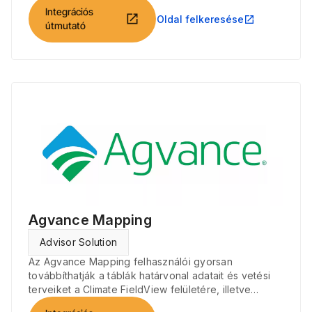
és RGB-képeket a Climate FieldView-val.
Integrációs
open_in_new
Oldal felkeresése
open_in_new
útmutató
Agvance Mapping
Advisor Solution
Az Agvance Mapping felhasználói gyorsan
továbbíthatják a táblák határvonal adatait és vetési
terveiket a Climate FieldView felületére, illetve
kérhetik le onnan vetési és betakarítási fájljaikat.