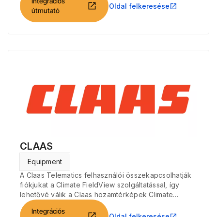
Integrációs
open_in_new
Oldal felkeresése
open_in_new
útmutató
CLAAS
Equipment
A Claas Telematics felhasználói összekapcsolhatják
fiókjukat a Climate FieldView szolgáltatással, így
lehetővé válik a Claas hozamtérképek Climate
FieldView felületre történő importálása.
Integrációs
open_in_new
Oldal felkeresése
open_in_new