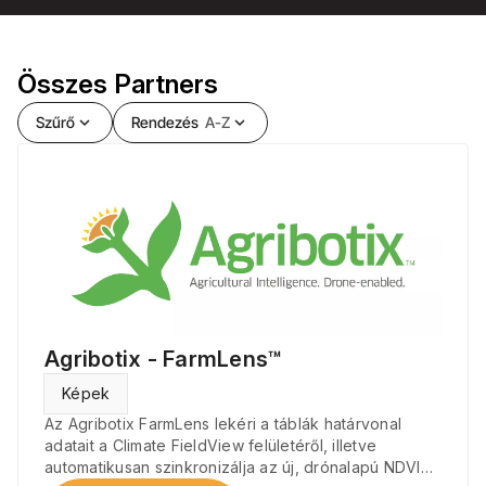
Összes Partners
Szűrő
expand_more
Rendezés
A-Z
expand_more
Agribotix - FarmLens™
Képek
Az Agribotix FarmLens lekéri a táblák határvonal
adatait a Climate FieldView felületéről, illetve
automatikusan szinkronizálja az új, drónalapú NDVI