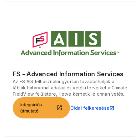
FS - Advanced Information Services
Az FS AIS felhasználói gyorsan továbbíthatják a
táblák határvonal adatait és vetési terveiket a Climate
FieldView felületére, illetve kérhetik le onnan vetési
és betakarítási fájljaikat.
Integrációs
open_in_new
Oldal felkeresése
open_in_new
útmutató