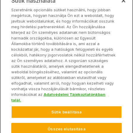
Sütik használata
Termék
Szeretnénk opcionális sütiket használni, hogy jobban
Árak
megértsük, hogyan használja Ön ezt a weboldalt, hogy
Partnerek
javítsuk weboldalunkat, és hogy információkat osszunk
meg hirdetési partnereinkkel. Az Ön hozzájárulása
kiterjed az Ön személyes adatainak nem biztonságos
harmadik országokba, különösen az Egyesült
Termék
Államokba történő továbbítására is, ami azzal a
kockázattal jár, hogy a hatóságok felügyeleti és egyéb
célokból, hatékony jogorvoslatok nélkül hozzáférhetnek
Hardver
az Ön személyes adataihoz. A szigorúan szükséges
sütik használatáról, amelyek elengedhetetlenek a
weboldal böngészéséhez, valamint az opcionális
Névjegy
sütikről, amelyeket az alábbiakban elutasíthat vagy
elfogadhat, valamint arról, hogy hogyan kezelheti vagy
vonhatja vissza hozzájárulását bármikor, részletes
információkat az
Adatvédelmi Tájékoztatónkban
talál.
© 2026 Climate LLC. Minden jog fenntartva.
Záradék
Végfelhasználói Szolgáltatási Megállapodás
Sütik beállítása
Adatvédelmi Irányelv
Adatvédelmi irányelvi GYIK
Adathozzáférési Megállapodás
Adatbirtokos nyilatkozata az Adatrendelet alapján
Összes elutasítása