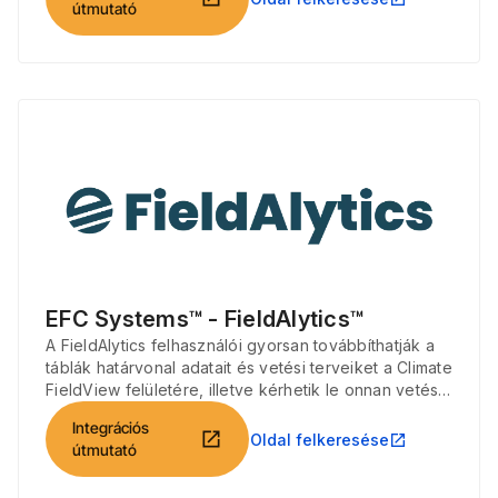
útmutató
EFC Systems™ - FieldAlytics™
A FieldAlytics felhasználói gyorsan továbbíthatják a
táblák határvonal adatait és vetési terveiket a Climate
FieldView felületére, illetve kérhetik le onnan vetési
és betakarítási fájljaikat.
Integrációs
open_in_new
Oldal felkeresése
open_in_new
útmutató