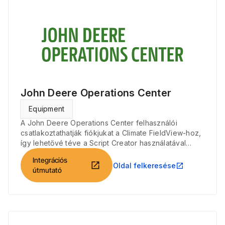
John Deere Operations Center
Equipment
A John Deere Operations Center felhasználói
csatlakoztathatják fiókjukat a Climate FieldView-hoz,
így lehetővé téve a Script Creator használatával
létrehozott terveik exportálását a Climate FieldView-
Integrációs
ból a John Deere Operations Center-be.
open_in_new
Oldal felkeresése
open_in_new
útmutató