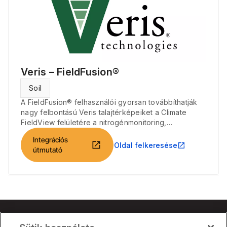
Veris – FieldFusion®
Soil
A FieldFusion® felhasználói gyorsan továbbíthatják
nagy felbontású Veris talajtérképeiket a Climate
FieldView felületére a nitrogénmonitoring,
adatábrázolás, illetve manuális Script Creator
Integrációs
használat céljára.
open_in_new
Oldal felkeresése
open_in_new
útmutató