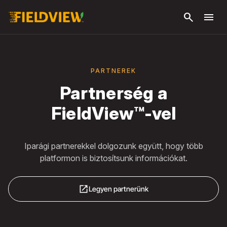
Ugrás a fő
search
menu
tartalomra
PARTNEREK
Partnerség a
FieldView™-vel
Iparági partnerekkel dolgozunk együtt, hogy több
platformon is biztosítsunk információkat.
open_in_new
Legyen partnerünk