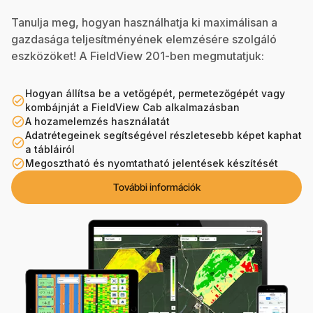
Tanulja meg, hogyan használhatja ki maximálisan a
gazdasága teljesítményének elemzésére szolgáló
eszközöket! A FieldView 201-ben megmutatjuk:
Hogyan állítsa be a vetőgépét, permetezőgépét vagy
check_circle_outline
kombájnját a FieldView Cab alkalmazásban
check_circle_outline
A hozamelemzés használatát
Adatrétegeinek segítségével részletesebb képet kaphat
check_circle_outline
a tábláiról
check_circle_outline
Megosztható és nyomtatható jelentések készítését
További információk