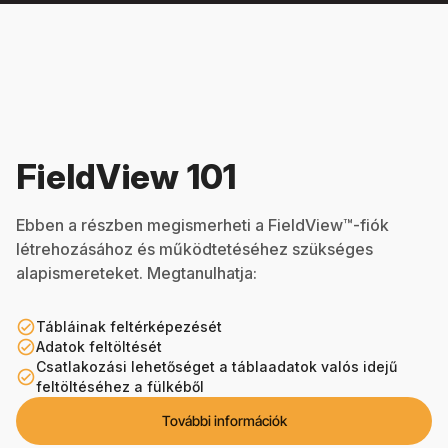
FieldView 101
Ebben a részben megismerheti a FieldView™-fiók
létrehozásához és működtetéséhez szükséges
alapismereteket. Megtanulhatja:
check_circle_outline
Tábláinak feltérképezését
check_circle_outline
Adatok feltöltését
Csatlakozási lehetőséget a táblaadatok valós idejű
check_circle_outline
feltöltéséhez a fülkéből
További információk