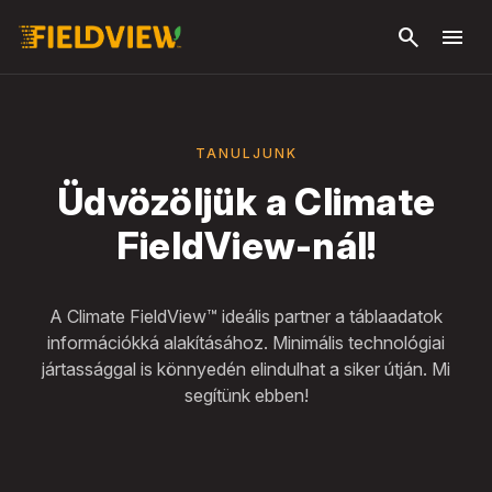
Ugrás a fő
search
menu
tartalomra
TANULJUNK
Üdvözöljük a Climate
FieldView-nál!
A Climate FieldView™ ideális partner a táblaadatok
információkká alakításához. Minimális technológiai
jártassággal is könnyedén elindulhat a siker útján. Mi
segítünk ebben!