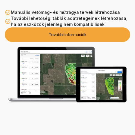
check_circle_outline
Manuális vetőmag- és műtrágya tervek létrehozása
További lehetőség: táblák adatrétegeinek létrehozása,
check_circle_outline
ha az eszközök jelenleg nem kompatibilisek
További információk