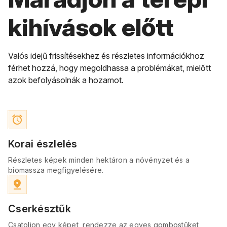
kihívások előtt
Valós idejű frissítésekhez és részletes információkhoz
férhet hozzá, hogy megoldhassa a problémákat, mielőtt
azok befolyásolnák a hozamot.
access_alarm
Korai észlelés
Részletes képek minden hektáron a növényzet és a
biomassza megfigyelésére.
pin_drop
Cserkésztűk
Csatoljon egy képet, rendezze az egyes gombostűket