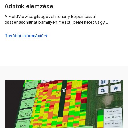
Adatok elemzése
A FieldView segítségével néhány koppintással
összehasonlíthat bármilyen mezőt, bemenetet vagy
gyakorlatot, és elemezheti a terméshozamokat színkódolt,
könnyen érthető térképeken és diagramokon.
További információ
arrow_forward