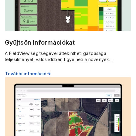
Gyűjtsön információkat
A FieldView segítségével áttekintheti gazdasága
teljesítményét: valós időben figyelheti a növények
fejlődését, és megoszthatja az adatokat agronómusával a
működés optimalizálása érdekében.
További információ
arrow_forward