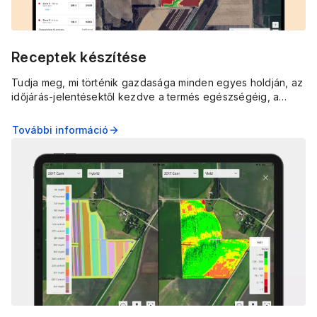
Receptek készítése
Tudja meg, mi történik gazdasága minden egyes holdján, az
időjárás-jelentésektől kezdve a termés egészségéig, a
FieldView valós idejű riasztásaival, jelölőivel és részletes
képeivel.
További információ
arrow_forward