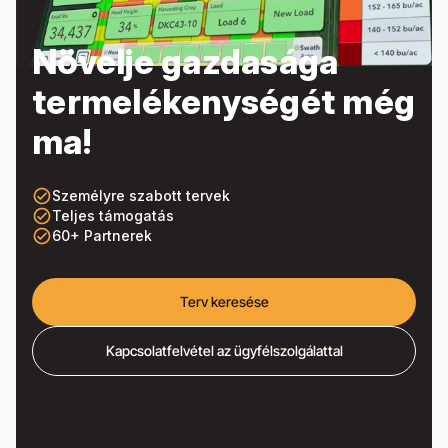
Növelje gazdasága
termelékenységét még
ma!
check_circle_outline
Személyre szabott tervek
check_circle_outline
Teljes támogatás
check_circle_outline
60+ Partnerek
Terv keresése
Kapcsolatfelvétel az ügyfélszolgálattal