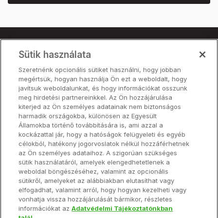
Sütik használata
Termék
Szeretnénk opcionális sütiket használni, hogy jobban
Árak
megértsük, hogyan használja Ön ezt a weboldalt, hogy
Partnerek
javítsuk weboldalunkat, és hogy információkat osszunk
meg hirdetési partnereinkkel. Az Ön hozzájárulása
kiterjed az Ön személyes adatainak nem biztonságos
harmadik országokba, különösen az Egyesült
Termék
Államokba történő továbbítására is, ami azzal a
kockázattal jár, hogy a hatóságok felügyeleti és egyéb
célokból, hatékony jogorvoslatok nélkül hozzáférhetnek
Hardver
az Ön személyes adataihoz. A szigorúan szükséges
sütik használatáról, amelyek elengedhetetlenek a
weboldal böngészéséhez, valamint az opcionális
Névjegy
sütikről, amelyeket az alábbiakban elutasíthat vagy
elfogadhat, valamint arról, hogy hogyan kezelheti vagy
vonhatja vissza hozzájárulását bármikor, részletes
információkat az
Adatvédelmi Tájékoztatónkban
talál.