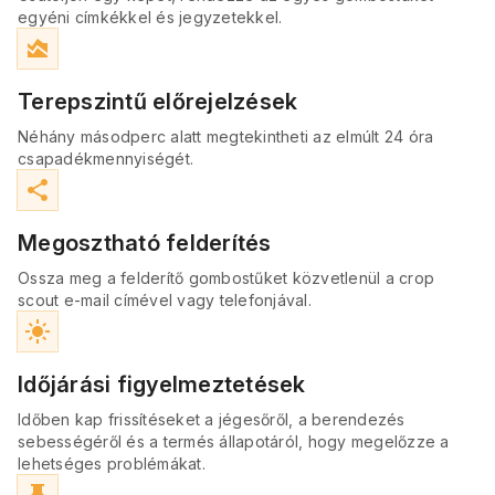
egyéni címkékkel és jegyzetekkel.
area_chart
Terepszintű előrejelzések
Néhány másodperc alatt megtekintheti az elmúlt 24 óra
csapadékmennyiségét.
share
Megosztható felderítés
Ossza meg a felderítő gombostűket közvetlenül a crop
scout e-mail címével vagy telefonjával.
light_mode
Időjárási figyelmeztetések
Időben kap frissítéseket a jégesőről, a berendezés
sebességéről és a termés állapotáról, hogy megelőzze a
lehetséges problémákat.