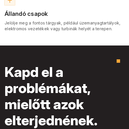
push_pin
Állandó csapok
Jelölje meg a fontos tárgyak, például üzemanyagtartályok,
elektromos vezetékek vagy turbinák helyét a terepen.
Kapd el a
problémákat,
mielőtt azok
elterjednének.