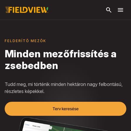
Ugrás a fő
search
menu
tartalomra
FELDERÍTŐ MEZŐK
Minden mezőfrissítés a
zsebedben
Tudd meg, mi történik minden hektáron nagy felbontású,
részletes képekkel.
Terv keresése