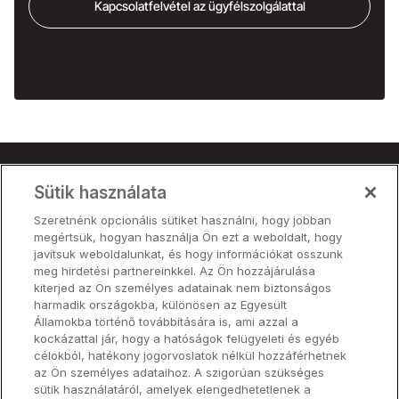
Kapcsolatfelvétel az ügyfélszolgálattal
Sütik használata
Termék
Szeretnénk opcionális sütiket használni, hogy jobban
Árak
megértsük, hogyan használja Ön ezt a weboldalt, hogy
Partnerek
javítsuk weboldalunkat, és hogy információkat osszunk
meg hirdetési partnereinkkel. Az Ön hozzájárulása
kiterjed az Ön személyes adatainak nem biztonságos
harmadik országokba, különösen az Egyesült
Termék
Államokba történő továbbítására is, ami azzal a
kockázattal jár, hogy a hatóságok felügyeleti és egyéb
célokból, hatékony jogorvoslatok nélkül hozzáférhetnek
Hardver
az Ön személyes adataihoz. A szigorúan szükséges
sütik használatáról, amelyek elengedhetetlenek a