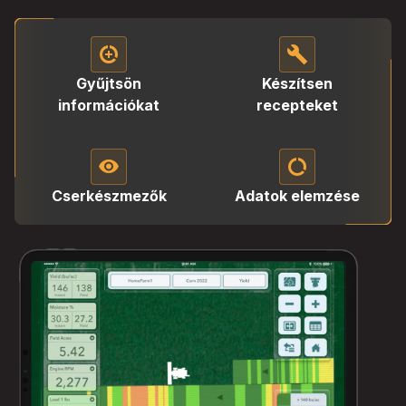
data_saver_on
build
Gyűjtsön
Készítsen
információkat
recepteket
visibility
data_saver_off
Cserkészmezők
Adatok elemzése