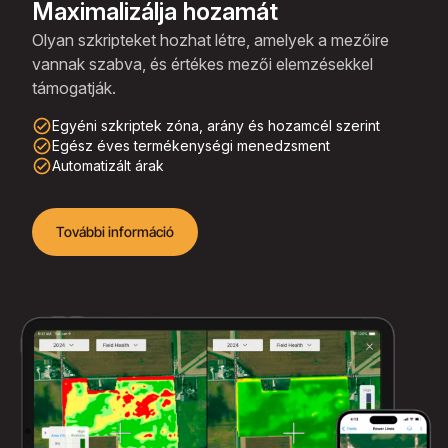
Maximalizálja hozamát
Olyan szkripteket hozhat létre, amelyek a mezőire
vannak szabva, és értékes mezői elemzésekkel
támogatják.
check_circle_outline
Egyéni szkriptek zóna, arány és hozamcél szerint
check_circle_outline
Egész éves termékenységi menedzsment
check_circle_outline
Automatizált árak
További információ