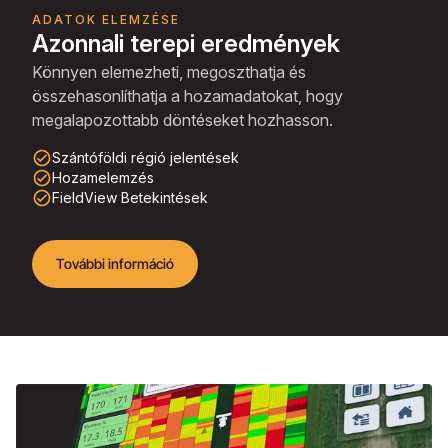
ADATOK ELEMZÉSE
Azonnali terepi eredmények
Könnyen elemezheti, megoszthatja és
összehasonlíthatja a hozamadatokat, hogy
megalapozottabb döntéseket hozhasson.
check_circle_outline
Szántóföldi régió jelentések
check_circle_outline
Hozamelemzés
check_circle_outline
FieldView Betekintések
További információ