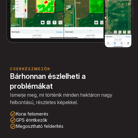
CSERKÉSZMEZŐK
Bárhonnan észlelheti a
problémákat
Ismerje meg, mi történik minden hektáron nagy
felbontású, részletes képekkel.
check_circle_outline
Korai felismerés
check_circle_outline
GPS érintkezők
check_circle_outline
Megosztható felderítés