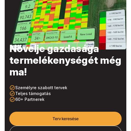
Növelje gazdasága
termelékenységét még
ma!
check_circle_outline
Személyre szabott tervek
check_circle_outline
Teljes támogatás
check_circle_outline
60+ Partnerek
Terv keresése