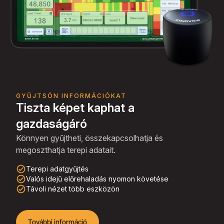
GYŰJTSÖN INFORMÁCIÓKAT
Tiszta képet kaphat a
gazdaságáró
Könnyen gyűjtheti, összekapcsolhatja és
megoszthatja terepi adatait.
check_circle_outline
Terepi adatgyűjtés
check_circle_outline
Valós idejű előrehaladás nyomon követése
check_circle_outline
Távoli nézet több eszközön
További információ