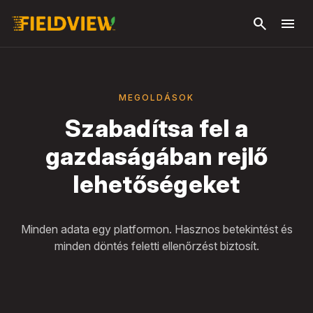
Ugrás a fő
search
menu
tartalomra
MEGOLDÁSOK
Szabadítsa fel a
gazdaságában rejlő
lehetőségeket
Minden adata egy platformon. Hasznos betekintést és
minden döntés feletti ellenőrzést biztosít.