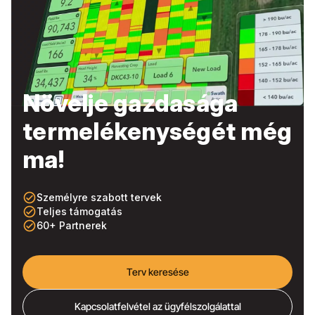
Növelje gazdasága
termelékenységét még
ma!
check_circle_outline
Személyre szabott tervek
check_circle_outline
Teljes támogatás
check_circle_outline
60+ Partnerek
Terv keresése
Kapcsolatfelvétel az ügyfélszolgálattal