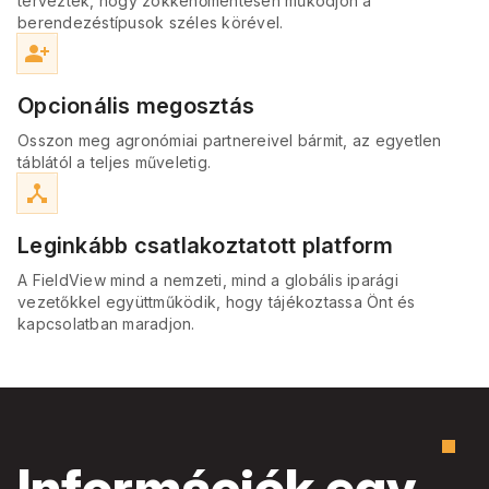
tervezték, hogy zökkenőmentesen működjön a
berendezéstípusok széles körével.
person_add_alt
Opcionális megosztás
Osszon meg agronómiai partnereivel bármit, az egyetlen
táblától a teljes műveletig.
device_hub
Leginkább csatlakoztatott platform
A FieldView mind a nemzeti, mind a globális iparági
vezetőkkel együttműködik, hogy tájékoztassa Önt és
kapcsolatban maradjon.
Információk egy