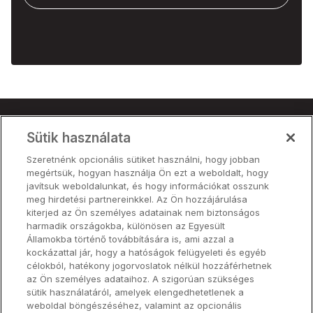
Sütik használata
Termék
Szeretnénk opcionális sütiket használni, hogy jobban
Árak
megértsük, hogyan használja Ön ezt a weboldalt, hogy
Partnerek
javítsuk weboldalunkat, és hogy információkat osszunk
meg hirdetési partnereinkkel. Az Ön hozzájárulása
kiterjed az Ön személyes adatainak nem biztonságos
harmadik országokba, különösen az Egyesült
Termék
Államokba történő továbbítására is, ami azzal a
kockázattal jár, hogy a hatóságok felügyeleti és egyéb
célokból, hatékony jogorvoslatok nélkül hozzáférhetnek
Hardver
az Ön személyes adataihoz. A szigorúan szükséges
sütik használatáról, amelyek elengedhetetlenek a
weboldal böngészéséhez, valamint az opcionális
Névjegy