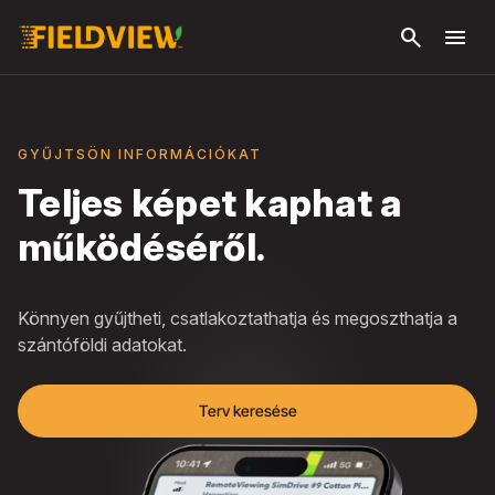
Ugrás a fő
search
menu
tartalomra
GYŰJTSÖN INFORMÁCIÓKAT
Teljes képet kaphat a
működéséről.
Könnyen gyűjtheti, csatlakoztathatja és megoszthatja a
szántóföldi adatokat.
Terv keresése