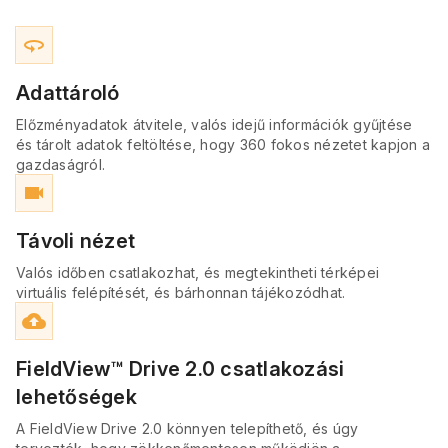
360
Adattároló
Előzményadatok átvitele, valós idejű információk gyűjtése
és tárolt adatok feltöltése, hogy 360 fokos nézetet kapjon a
gazdaságról.
videocam
Távoli nézet
Valós időben csatlakozhat, és megtekintheti térképei
virtuális felépítését, és bárhonnan tájékozódhat.
cloud_upload
FieldView™ Drive 2.0 csatlakozási
lehetőségek
A FieldView Drive 2.0 könnyen telepíthető, és úgy