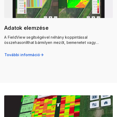
Adatok elemzése
A FieldView segítségével néhány koppintással
összehasonlíthat bármilyen mezőt, bemenetet vagy
gyakorlatot, és elemezheti a terméshozamokat színkódolt,
könnyen érthető térképeken és diagramokon.
További információ
arrow_forward