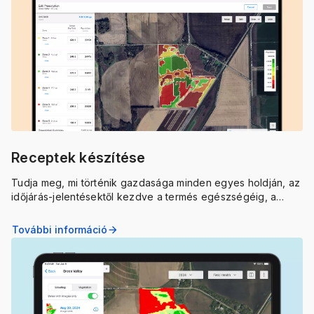
Receptek készítése
Tudja meg, mi történik gazdasága minden egyes holdján, az
időjárás-jelentésektől kezdve a termés egészségéig, a
FieldView valós idejű riasztásaival, jelölőivel és részletes
képeivel.
További információ
arrow_forward