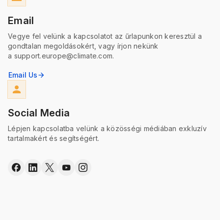
Email
Vegye fel velünk a kapcsolatot az űrlapunkon keresztül a
gondtalan megoldásokért, vagy írjon nekünk
a support.europe@climate.com.
Email Us
arrow_forward
person
Social Media
Lépjen kapcsolatba velünk a közösségi médiában exkluzív
tartalmakért és segítségért.