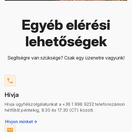
Egyéb elérési
lehetőségek
Segítségre van szüksége? Csak egy üzenetre vagyunk!
phone
Hívja
Hívja ügyfélszolgálatunkat a +36 1 998 9232 telefonszámon
hétfőtől péntekig, 8:30 és 17:30 (CT) között.
Hívjon minket
arrow_forward
email