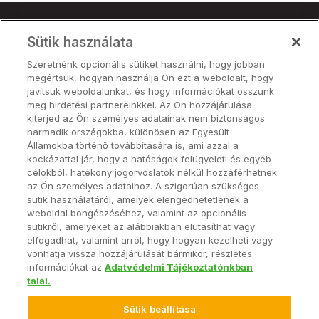
Sütik használata
Termék
Szeretnénk opcionális sütiket használni, hogy jobban
Árak
megértsük, hogyan használja Ön ezt a weboldalt, hogy
Partnerek
javítsuk weboldalunkat, és hogy információkat osszunk
meg hirdetési partnereinkkel. Az Ön hozzájárulása
kiterjed az Ön személyes adatainak nem biztonságos
harmadik országokba, különösen az Egyesült
Termék
Államokba történő továbbítására is, ami azzal a
kockázattal jár, hogy a hatóságok felügyeleti és egyéb
célokból, hatékony jogorvoslatok nélkül hozzáférhetnek
Hardver
az Ön személyes adataihoz. A szigorúan szükséges
sütik használatáról, amelyek elengedhetetlenek a
weboldal böngészéséhez, valamint az opcionális
Névjegy
sütikről, amelyeket az alábbiakban elutasíthat vagy
elfogadhat, valamint arról, hogy hogyan kezelheti vagy
vonhatja vissza hozzájárulását bármikor, részletes
információkat az
Adatvédelmi Tájékoztatónkban
talál.
© 2026 Climate LLC. Minden jog fenntartva.
Záradék
Végfelhasználói Szolgáltatási Megállapodás
Sütik beállítása