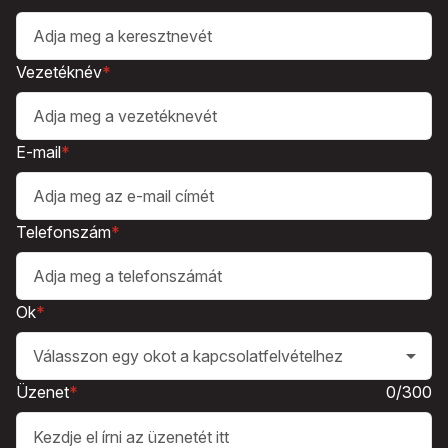
Vezetéknév
*
E-mail
*
Telefonszám
*
Ok
*
arrow_drop_down
Válasszon egy okot a kapcsolatfelvételhez
Üzenet
*
0/300