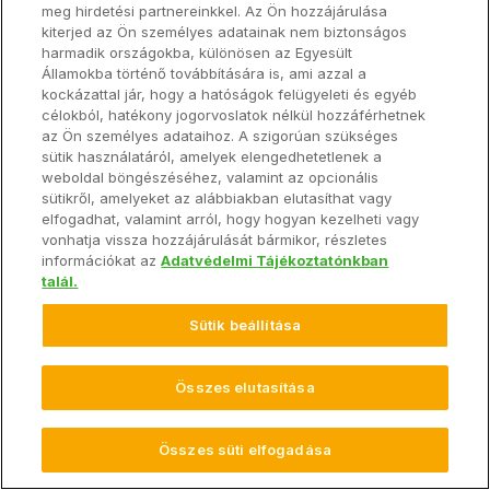
meg hirdetési partnereinkkel. Az Ön hozzájárulása
© 2026 Climate LLC. Minden jog fenntartva.
Záradék
kiterjed az Ön személyes adatainak nem biztonságos
Végfelhasználói Szolgáltatási Megállapodás
harmadik országokba, különösen az Egyesült
Adatvédelmi Irányelv
Adatvédelmi irányelvi GYIK
Államokba történő továbbítására is, ami azzal a
Adathozzáférési Megállapodás
kockázattal jár, hogy a hatóságok felügyeleti és egyéb
Adatbirtokos nyilatkozata az Adatrendelet alapján
célokból, hatékony jogorvoslatok nélkül hozzáférhetnek
az Ön személyes adataihoz. A szigorúan szükséges
Impresszum
Cookie beállítások
sütik használatáról, amelyek elengedhetetlenek a
weboldal böngészéséhez, valamint az opcionális
sütikről, amelyeket az alábbiakban elutasíthat vagy
elfogadhat, valamint arról, hogy hogyan kezelheti vagy
vonhatja vissza hozzájárulását bármikor, részletes
információkat az
Adatvédelmi Tájékoztatónkban
talál.
Sütik beállítása
Összes elutasítása
Összes süti elfogadása