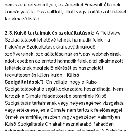
nem szerepel semmilyen, az Amerikai Egyesült Államok
kormánya által összeállított, tiltott vagy korlátozott feleket
tartalmazó listán.
2.3. Külső tartalmak és szolgáltatások:
A FieldView
Szolgáltatások lehetővé tehetik harmadik felek – a
FieldView Szolgáltatásokkal együttműködő –
szoftvereinek, szolgáltatásainak és/vagy webhelyeinek
adott esetben az érintett harmadik felek által alkalmazott
feltételeknek megfelelő elérését és használatát
(együttesen és külön-külön: „
Külső
Szolgáltatások
”). Ön vállalja, hogy a Külső
Szolgáltatásokat a saját kockázatára használhatja. Nem
tartozik a Climate feladatkörébe semmiféle Külső
Szolgáltatás tartalmának vagy helyességének vizsgálata
vagy értékelése, és a Climate nem tartozik felelősséggel
Önnek semmiféle, részben vagy egészében valamilyen
Külső Szolgáltatás Ön általi használatából fakadóan