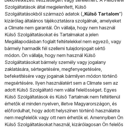
bekövetkezett veszteségért vagy sérelemért. A FieldView
Szolgáltatások által megjelenített, Külső
Szolgáltatásokból származó adatok („
Külső Tartalom
”)
kizárólag általános tájékoztatásra szolgálnak, amelyeket
a Climate nem garantál. Ön vállalja, hogy nem használ
Külső Szolgáltatásokat és Tartalmakat a jelen
Megállapodásban foglalt feltételekkel nem egyező, vagy
bármely harmadik fél szellemi tulajdonjogait sértő
módon. Ön vállalja, hogy nem használ Külső
Szolgáltatásokat bármely személy vagy jogalany
zaklatására, sértegetésére, megfenyegetésére,
befeketítésére vagy jogainak bármilyen módon történő
megsértésére. Ilyen használatért sem a Climate sem az
adott Külső Szolgáltató nem vállal felelősséget. Egyes
Külső Szolgáltatások és Külső Tartalmak nem feltétlenül
érhetők el minden nyelven, illetve Magyarországon, és
előfordulhat, hogy adott helyszínen történő használatra
nem megfelelők vagy ott nem érhetők el. Amennyiben Ön
Külső Szolgáltatásokat használ, kizárólagosan Ön felelős