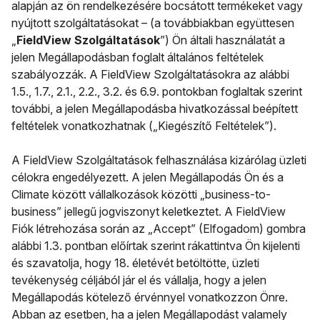
alapján az ön rendelkezésére bocsátott termékeket vagy
nyújtott szolgáltatásokat – (a továbbiakban együttesen
„
FieldView Szolgáltatások
”) Ön általi használatát a
jelen Megállapodásban foglalt általános feltételek
szabályozzák. A FieldView Szolgáltatásokra az alábbi
1.5., 1.7., 2.1., 2.2., 3.2. és 6.9. pontokban foglaltak szerint
további, a jelen Megállapodásba hivatkozással beépített
feltételek vonatkozhatnak („Kiegészítő Feltételek”).
A FieldView Szolgáltatások felhasználása kizárólag üzleti
célokra engedélyezett. A jelen Megállapodás Ön és a
Climate között vállalkozások közötti „business-to-
business” jellegű jogviszonyt keletkeztet. A FieldView
Fiók létrehozása során az „Accept” (Elfogadom) gombra
alábbi 1.3. pontban előírtak szerint rákattintva Ön kijelenti
és szavatolja, hogy 18. életévét betöltötte, üzleti
tevékenység céljából jár el és vállalja, hogy a jelen
Megállapodás kötelező érvénnyel vonatkozzon Önre.
Abban az esetben, ha a jelen Megállapodást valamely