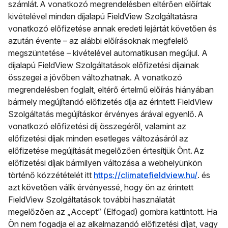
számlát. A vonatkozó megrendelésben eltérően előírtak
kivételével minden díjalapú FieldView Szolgáltatásra
vonatkozó előfizetése annak eredeti lejártát követően és
azután évente – az alábbi előírásoknak megfelelő
megszüntetése – kivételével automatikusan megújul. A
díjalapú FieldView Szolgáltatások előfizetési díjainak
összegei a jövőben változhatnak. A vonatkozó
megrendelésben foglalt, eltérő értelmű előírás hiányában
bármely megújítandó előfizetés díja az érintett FieldView
Szolgáltatás megújításkor érvényes árával egyenlő. A
vonatkozó előfizetési díj összegéről, valamint az
előfizetési díjak minden esetleges változásáról az
előfizetése megújítását megelőzően értesítjük Önt. Az
előfizetési díjak bármilyen változása a webhelyünkön
történő közzétételét itt
https://climatefieldview.hu/
. és
azt követően válik érvényessé, hogy ön az érintett
FieldView Szolgáltatások további használatát
megelőzően az „Accept” (Elfogad) gombra kattintott. Ha
Ön nem fogadja el az alkalmazandó előfizetési díjat, vagy