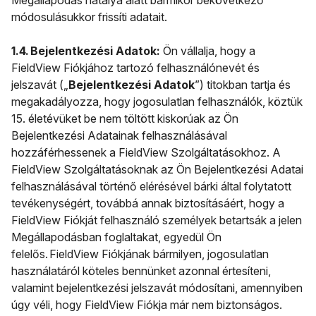
Megállapodás hatálya alatt bármikor bekövetkező
módosulásukkor frissíti adatait.
1.4. Bejelentkezési Adatok:
Ön vállalja, hogy a
FieldView Fiókjához tartozó felhasználónevét és
jelszavát („
Bejelentkezési Adatok
”) titokban tartja és
megakadályozza, hogy jogosulatlan felhasználók, köztük
15. életévüket be nem töltött kiskorúak az Ön
Bejelentkezési Adatainak felhasználásával
hozzáférhessenek a FieldView Szolgáltatásokhoz. A
FieldView Szolgáltatásoknak az Ön Bejelentkezési Adatai
felhasználásával történő elérésével bárki által folytatott
tevékenységért, továbbá annak biztosításáért, hogy a
FieldView Fiókját felhasználó személyek betartsák a jelen
Megállapodásban foglaltakat, egyedül Ön
felelős. FieldView Fiókjának bármilyen, jogosulatlan
használatáról köteles bennünket azonnal értesíteni,
valamint bejelentkezési jelszavát módosítani, amennyiben
úgy véli, hogy FieldView Fiókja már nem biztonságos.