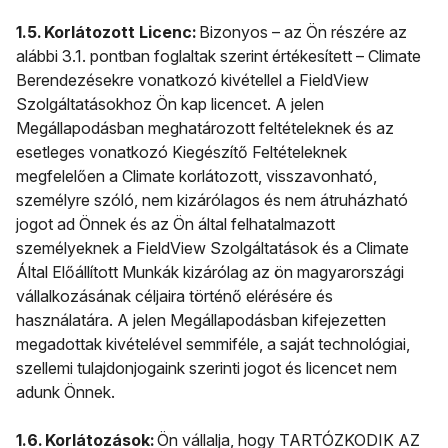
1.5. Korlátozott Licenc:
Bizonyos – az Ön részére az
alábbi 3.1. pontban foglaltak szerint értékesített – Climate
Berendezésekre vonatkozó kivétellel a FieldView
Szolgáltatásokhoz Ön kap licencet. A jelen
Megállapodásban meghatározott feltételeknek és az
esetleges vonatkozó Kiegészítő Feltételeknek
megfelelően a Climate korlátozott, visszavonható,
személyre szóló, nem kizárólagos és nem átruházható
jogot ad Önnek és az Ön által felhatalmazott
személyeknek a FieldView Szolgáltatások és a Climate
Által Előállított Munkák kizárólag az ön magyarországi
vállalkozásának céljaira történő elérésére és
használatára. A jelen Megállapodásban kifejezetten
megadottak kivételével semmiféle, a saját technológiai,
szellemi tulajdonjogaink szerinti jogot és licencet nem
adunk Önnek.
1.6. Korlátozások:
Ön vállalja, hogy TARTÓZKODIK AZ