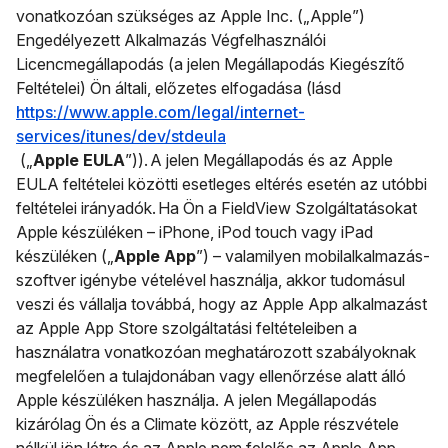
vonatkozóan szükséges az Apple Inc. („Apple”)
Engedélyezett Alkalmazás Végfelhasználói
Licencmegállapodás (a jelen Megállapodás Kiegészítő
Feltételei) Ön általi, előzetes elfogadása (lásd
https://www.apple.com/legal/internet-
services/itunes/dev/stdeula
(„
Apple EULA
”)). A jelen Megállapodás és az Apple
EULA feltételei közötti esetleges eltérés esetén az utóbbi
feltételei irányadók. Ha Ön a FieldView Szolgáltatásokat
Apple készüléken – iPhone, iPod touch vagy iPad
készüléken („
Apple App
”) – valamilyen mobilalkalmazás-
szoftver igénybe vételével használja, akkor tudomásul
veszi és vállalja továbbá, hogy az Apple App alkalmazást
az Apple App Store szolgáltatási feltételeiben a
használatra vonatkozóan meghatározott szabályoknak
megfelelően a tulajdonában vagy ellenőrzése alatt álló
Apple készüléken használja. A jelen Megállapodás
kizárólag Ön és a Climate között, az Apple részvétele