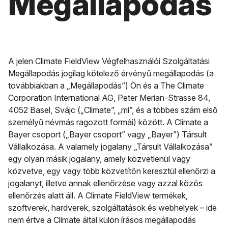
Megállapodás
A jelen Climate FieldView Végfelhasználói Szolgáltatási
Megállapodás jogilag kötelező érvényű megállapodás (a
továbbiakban a „Megállapodás”) Ön és a The Climate
Corporation International AG, Peter Merian-Strasse 84,
4052 Basel, Svájc („Climate”, „mi”, és a többes szám első
személyű névmás ragozott formái) között. A Climate a
Bayer csoport („Bayer csoport” vagy „Bayer”) Társult
Vállalkozása. A valamely jogalany „Társult Vállalkozása”
egy olyan másik jogalany, amely közvetlenül vagy
közvetve, egy vagy több közvetítőn keresztül ellenőrzi a
jogalanyt, illetve annak ellenőrzése vagy azzal közös
ellenőrzés alatt áll. A Climate FieldView termékek,
szoftverek, hardverek, szolgáltatások és webhelyek – ide
nem értve a Climate által külön írásos megállapodás