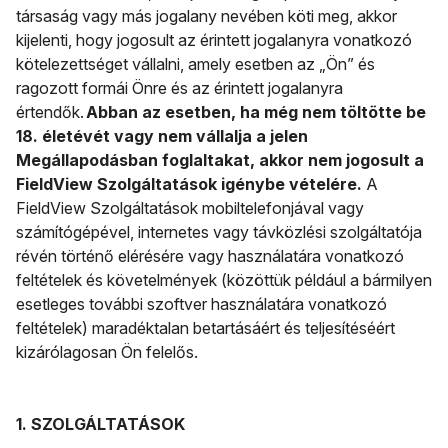
társaság vagy más jogalany nevében köti meg, akkor
kijelenti, hogy jogosult az érintett jogalanyra vonatkozó
kötelezettséget vállalni, amely esetben az „Ön” és
ragozott formái Önre és az érintett jogalanyra
értendők.
Abban az esetben, ha még nem töltötte be
18. életévét vagy nem vállalja a jelen
Megállapodásban foglaltakat, akkor nem jogosult a
FieldView Szolgáltatások igénybe vételére.
A
FieldView Szolgáltatások mobiltelefonjával vagy
számítógépével, internetes vagy távközlési szolgáltatója
révén történő elérésére vagy használatára vonatkozó
feltételek és követelmények (közöttük például a bármilyen
esetleges további szoftver használatára vonatkozó
feltételek) maradéktalan betartásáért és teljesítéséért
kizárólagosan Ön felelős.
1. SZOLGÁLTATÁSOK