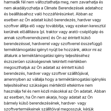
harmadik fél nem változtathatja meg, nem zavarhatja és
nem akadályozhatja a Climate Berendezések adataihoz
és beállításaihoz való hozzáférésünket. Abban az
esetben az Ön adatait külső berendezés, hardver vagy
szoftver állítja elő vagy továbbítja, vagy ezeken keresztül
kerülnek előállításra (pl. traktor vagy arató-cséplőgép és
annak szoftverrendszere) és Ön az érintett külső
berendezéssel, hardverrel vagy szoftverrel összefüggő
terméktámogatási igényt nyújt be hozzánk, akkor mi az
általunk a terméktámogatási igény teljesítéséhez
észszerűen szükségesnek tekintett mértékben
megoszthatjuk az Ön adatait az érintett külső
berendezés, hardver vagy szoftver szállítójával,
amennyiben az vállalja hogy a terméktámogatási igénylés
teljesítéséhez szükséges mértéktől eltekintve nem
használja fel és nem közli másokkal az Ön adatait. Abban
az esetben, ha Ön nem akarja, hogy adatait az Ön
bármely külső berendezésének, hardver- vagy
szoftvertermékeinek szállítóival megosszuk, kérjük