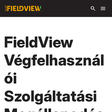
Ugrás a fő
search
menu
tartalomra
FieldView
Végfelhasznál
ói
Szolgáltatási