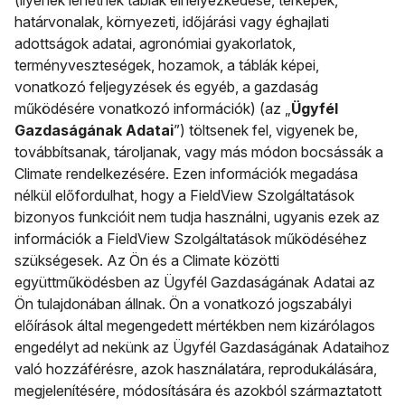
(ilyenek lehetnek táblák elhelyezkedése, térképek,
határvonalak, környezeti, időjárási vagy éghajlati
adottságok adatai, agronómiai gyakorlatok,
terményveszteségek, hozamok, a táblák képei,
vonatkozó feljegyzések és egyéb, a gazdaság
működésére vonatkozó információk) (az „
Ügyfél
Gazdaságának Adatai
”) töltsenek fel, vigyenek be,
továbbítsanak, tároljanak, vagy más módon bocsássák a
Climate rendelkezésére. Ezen információk megadása
nélkül előfordulhat, hogy a FieldView Szolgáltatások
bizonyos funkcióit nem tudja használni, ugyanis ezek az
információk a FieldView Szolgáltatások működéséhez
szükségesek. Az Ön és a Climate közötti
együttműködésben az Ügyfél Gazdaságának Adatai az
Ön tulajdonában állnak. Ön a vonatkozó jogszabályi
előírások által megengedett mértékben nem kizárólagos
engedélyt ad nekünk az Ügyfél Gazdaságának Adataihoz
való hozzáférésre, azok használatára, reprodukálására,
megjelenítésére, módosítására és azokból származtatott