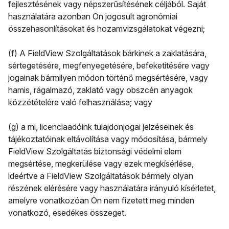
fejlesztésének vagy népszerűsítésének céljából. Saját
használatára azonban Ön jogosult agronómiai
összehasonlításokat és hozamvizsgálatokat végezni;
(f) A FieldView Szolgáltatások bárkinek a zaklatására,
sértegetésére, megfenyegetésére, befeketítésére vagy
jogainak bármilyen módon történő megsértésére, vagy
hamis, rágalmazó, zaklató vagy obszcén anyagok
közzétételére való felhasználása; vagy
(g) a mi, licenciaadóink tulajdonjogai jelzéseinek és
tájékoztatóinak eltávolítása vagy módosítása, bármely
FieldView Szolgáltatás biztonsági védelmi elem
megsértése, megkerülése vagy ezek megkísérlése,
ideértve a FieldView Szolgáltatások bármely olyan
részének elérésére vagy használatára irányuló kísérletet,
amelyre vonatkozóan Ön nem fizetett meg minden
vonatkozó, esedékes összeget.