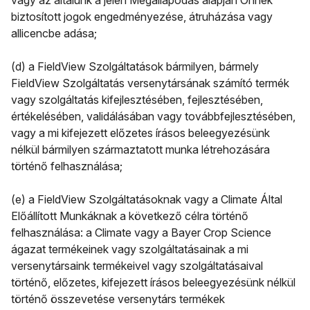
vagy az általunk a jelen Megállapodás alapján Önnek
biztosított jogok engedményezése, átruházása vagy
allicencbe adása;
(d) a FieldView Szolgáltatások bármilyen, bármely
FieldView Szolgáltatás versenytársának számító termék
vagy szolgáltatás kifejlesztésében, fejlesztésében,
értékelésében, validálásában vagy továbbfejlesztésében,
vagy a mi kifejezett előzetes írásos beleegyezésünk
nélkül bármilyen származtatott munka létrehozására
történő felhasználása;
(e) a FieldView Szolgáltatásoknak vagy a Climate Által
Előállított Munkáknak a következő célra történő
felhasználása: a Climate vagy a Bayer Crop Science
ágazat termékeinek vagy szolgáltatásainak a mi
versenytársaink termékeivel vagy szolgáltatásaival
történő, előzetes, kifejezett írásos beleegyezésünk nélkül
történő összevetése versenytárs termékek