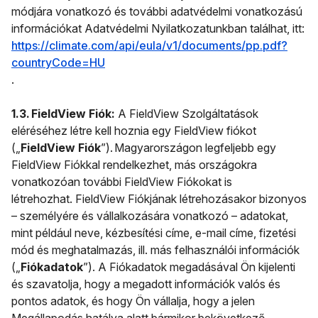
módjára vonatkozó és további adatvédelmi vonatkozású
információkat Adatvédelmi Nyilatkozatunkban találhat, itt:
https://climate.com/api/eula/v1/documents/pp.pdf?
countryCode=HU
.
1.3. FieldView Fiók:
A FieldView Szolgáltatások
eléréséhez létre kell hoznia egy FieldView fiókot
(„
FieldView Fiók
”). Magyarországon legfeljebb egy
FieldView Fiókkal rendelkezhet, más országokra
vonatkozóan további FieldView Fiókokat is
létrehozhat. FieldView Fiókjának létrehozásakor bizonyos
– személyére és vállalkozására vonatkozó – adatokat,
mint például neve, kézbesítési címe, e-mail címe, fizetési
mód és meghatalmazás, ill. más felhasználói információk
(„
Fiókadatok
”). A Fiókadatok megadásával Ön kijelenti
és szavatolja, hogy a megadott információk valós és
pontos adatok, és hogy Ön vállalja, hogy a jelen