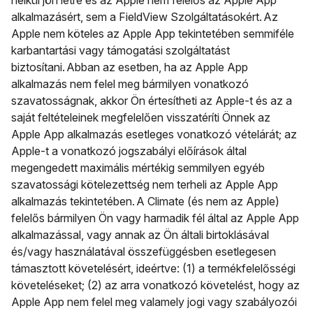
nélkül jön létre és az Apple nem felelős az Apple App
alkalmazásért, sem a FieldView Szolgáltatásokért. Az
Apple nem köteles az Apple App tekintetében semmiféle
karbantartási vagy támogatási szolgáltatást
biztosítani. Abban az esetben, ha az Apple App
alkalmazás nem felel meg bármilyen vonatkozó
szavatosságnak, akkor Ön értesítheti az Apple-t és az a
saját feltételeinek megfelelően visszatéríti Önnek az
Apple App alkalmazás esetleges vonatkozó vételárát; az
Apple-t a vonatkozó jogszabályi előírások által
megengedett maximális mértékig semmilyen egyéb
szavatossági kötelezettség nem terheli az Apple App
alkalmazás tekintetében. A Climate (és nem az Apple)
felelős bármilyen Ön vagy harmadik fél által az Apple App
alkalmazással, vagy annak az Ön általi birtoklásával
és/vagy használatával összefüggésben esetlegesen
támasztott követelésért, ideértve: (1) a termékfelelősségi
követeléseket; (2) az arra vonatkozó követelést, hogy az
Apple App nem felel meg valamely jogi vagy szabályozói