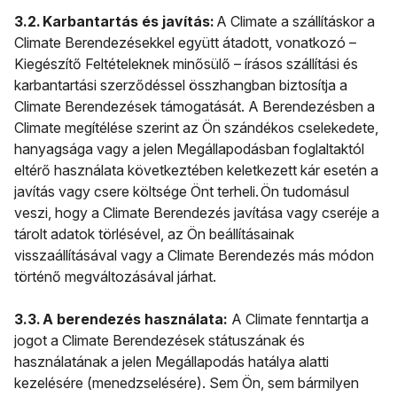
3.2. Karbantartás és javítás:
A Climate a szállításkor a
Climate Berendezésekkel együtt átadott, vonatkozó –
Kiegészítő Feltételeknek minősülő – írásos szállítási és
karbantartási szerződéssel összhangban biztosítja a
Climate Berendezések támogatását. A Berendezésben a
Climate megítélése szerint az Ön szándékos cselekedete,
hanyagsága vagy a jelen Megállapodásban foglaltaktól
eltérő használata következtében keletkezett kár esetén a
javítás vagy csere költsége Önt terheli. Ön tudomásul
veszi, hogy a Climate Berendezés javítása vagy cseréje a
tárolt adatok törlésével, az Ön beállításainak
visszaállításával vagy a Climate Berendezés más módon
történő megváltozásával járhat.
3.3. A berendezés használata:
A Climate fenntartja a
jogot a Climate Berendezések státuszának és
használatának a jelen Megállapodás hatálya alatti
kezelésére (menedzselésére). Sem Ön, sem bármilyen