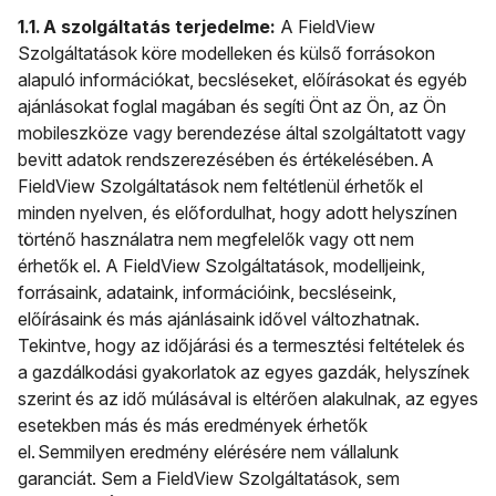
1.1. A szolgáltatás terjedelme:
A FieldView
Szolgáltatások köre modelleken és külső forrásokon
alapuló információkat, becsléseket, előírásokat és egyéb
ajánlásokat foglal magában és segíti Önt az Ön, az Ön
mobileszköze vagy berendezése által szolgáltatott vagy
bevitt adatok rendszerezésében és értékelésében. A
FieldView Szolgáltatások nem feltétlenül érhetők el
minden nyelven, és előfordulhat, hogy adott helyszínen
történő használatra nem megfelelők vagy ott nem
érhetők el. A FieldView Szolgáltatások, modelljeink,
forrásaink, adataink, információink, becsléseink,
előírásaink és más ajánlásaink idővel változhatnak.
Tekintve, hogy az időjárási és a termesztési feltételek és
a gazdálkodási gyakorlatok az egyes gazdák, helyszínek
szerint és az idő múlásával is eltérően alakulnak, az egyes
esetekben más és más eredmények érhetők
el. Semmilyen eredmény elérésére nem vállalunk
garanciát. Sem a FieldView Szolgáltatások, sem