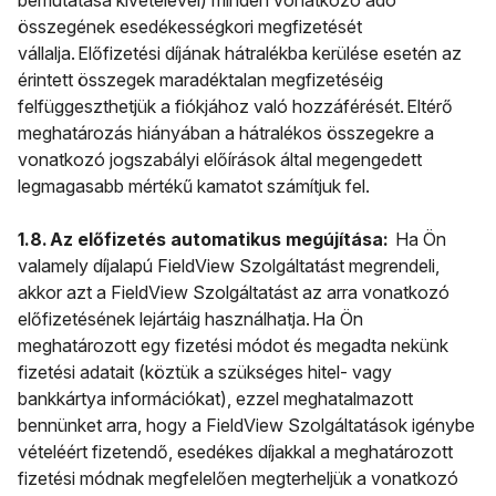
bemutatása kivételével) minden vonatkozó adó
összegének esedékességkori megfizetését
vállalja. Előfizetési díjának hátralékba kerülése esetén az
érintett összegek maradéktalan megfizetéséig
felfüggeszthetjük a fiókjához való hozzáférését. Eltérő
meghatározás hiányában a hátralékos összegekre a
vonatkozó jogszabályi előírások által megengedett
legmagasabb mértékű kamatot számítjuk fel.
1.8. Az előfizetés automatikus megújítása:
Ha Ön
valamely díjalapú FieldView Szolgáltatást megrendeli,
akkor azt a FieldView Szolgáltatást az arra vonatkozó
előfizetésének lejártáig használhatja. Ha Ön
meghatározott egy fizetési módot és megadta nekünk
fizetési adatait (köztük a szükséges hitel- vagy
bankkártya információkat), ezzel meghatalmazott
bennünket arra, hogy a FieldView Szolgáltatások igénybe
vételéért fizetendő, esedékes díjakkal a meghatározott
fizetési módnak megfelelően megterheljük a vonatkozó