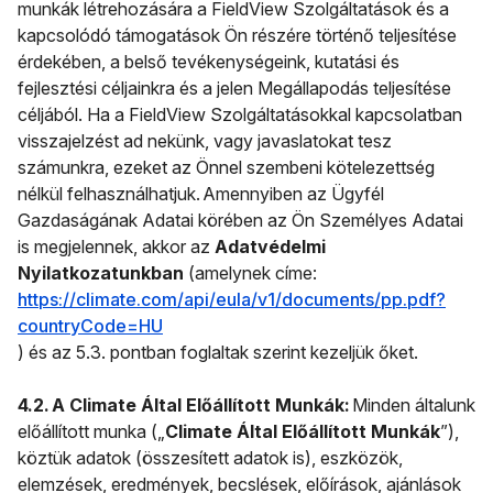
munkák létrehozására a FieldView Szolgáltatások és a
kapcsolódó támogatások Ön részére történő teljesítése
érdekében, a belső tevékenységeink, kutatási és
fejlesztési céljainkra és a jelen Megállapodás teljesítése
céljából. Ha a FieldView Szolgáltatásokkal kapcsolatban
visszajelzést ad nekünk, vagy javaslatokat tesz
számunkra, ezeket az Önnel szembeni kötelezettség
nélkül felhasználhatjuk. Amennyiben az Ügyfél
Gazdaságának Adatai körében az Ön Személyes Adatai
is megjelennek, akkor az
Adatvédelmi
Nyilatkozatunkban
(amelynek címe:
https://climate.com/api/eula/v1/documents/pp.pdf?
countryCode=HU
) és az 5.3. pontban foglaltak szerint kezeljük őket.
4.2. A Climate Által Előállított Munkák:
Minden általunk
előállított munka („
Climate Által Előállított Munkák
”),
köztük adatok (összesített adatok is), eszközök,
elemzések, eredmények, becslések, előírások, ajánlások