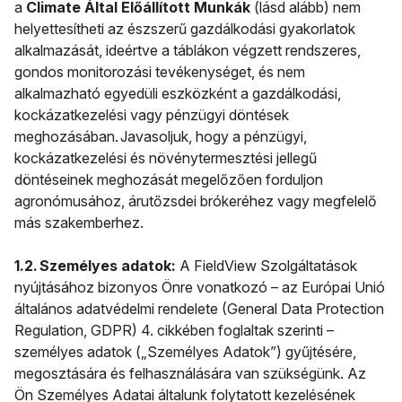
a
Climate Által Előállított Munkák
(lásd alább) nem
helyettesítheti az észszerű gazdálkodási gyakorlatok
alkalmazását, ideértve a táblákon végzett rendszeres,
gondos monitorozási tevékenységet, és nem
alkalmazható egyedüli eszközként a gazdálkodási,
kockázatkezelési vagy pénzügyi döntések
meghozásában. Javasoljuk, hogy a pénzügyi,
kockázatkezelési és növénytermesztési jellegű
döntéseinek meghozását megelőzően forduljon
agronómusához, árutőzsdei brókeréhez vagy megfelelő
más szakemberhez.
1.2. Személyes adatok:
A FieldView Szolgáltatások
nyújtásához bizonyos Önre vonatkozó – az Európai Unió
általános adatvédelmi rendelete (General Data Protection
Regulation, GDPR) 4. cikkében foglaltak szerinti –
személyes adatok („Személyes Adatok”) gyűjtésére,
megosztására és felhasználására van szükségünk. Az
Ön Személyes Adatai általunk folytatott kezelésének