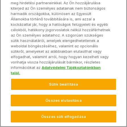
Felhasználókkal és Platform-partnerekkel:
A Climate
meg hirdetési partnereinkkel. Az Ön hozzájárulása
engedélyezi Önnek bizonyos információk, köztük az
kiterjed az Ön személyes adatainak nem biztonságos
Ügyfél Gazdaságának Adatai adatkör és a Climate Által
harmadik országokba, különösen az Egyesült
Államokba történő továbbítására is, ami azzal a
Előállított Munkák más Climate FieldView Felhasználókkal
kockázattal jár, hogy a hatóságok felügyeleti és egyéb
– például az Ön agronómusával, értékesítőjével – történő
célokból, hatékony jogorvoslatok nélkül hozzáférhetnek
megosztását a FieldView Szolgáltatások keretein belül,
az Ön személyes adataihoz. A szigorúan szükséges
vagy bizonyos információknak a saját FieldView Fiókja és
sütik használatáról, amelyek elengedhetetlenek a
weboldal böngészéséhez, valamint az opcionális
egy az adott Platform-partnernél meglévő fiók
sütikről, amelyeket az alábbiakban elutasíthat vagy
összekapcsolása révén Climate Platform-partnerekkel
elfogadhat, valamint arról, hogy hogyan kezelheti vagy
való megosztását. Ha Ön információkat és adatokat oszt
vonhatja vissza hozzájárulását bármikor, részletes
meg más Climate FieldView Felhasználókkal, akkor ezzel
információkat az
Adatvédelmi Tájékoztatónkban
talál.
felhatalmaz bennünket az Ön információinak a FieldView
Szolgáltatások környezetében az érintett felhasználókkal
Sütik beállítása
való megosztására. Az Ön FieldView Fiókjának egy vagy
több Platform-partnerünk fiókjának vagy fiókjainak
Összes elutasítása
összekapcsolása felhatalmaz bennünket az Ön adatainak
az érintett Platform-partnerekkel való megosztására és
lehetővé teszi számukra az Ön információinak a saját
Összes süti elfogadása
rendszerükbe történő letöltését. Saját FieldView Fiókjának