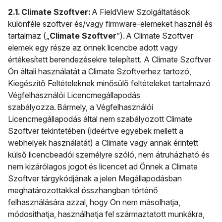
2.1. Climate Szoftver:
A FieldView Szolgáltatások
különféle szoftver és/vagy firmware-elemeket használ és
tartalmaz („
Climate Szoftver
”). A Climate Szoftver
elemek egy része az önnek licencbe adott vagy
értékesített berendezésekre telepített. A Climate Szoftver
Ön általi használatát a Climate Szoftverhez tartozó,
Kiegészítő Feltételeknek minősülő feltételeket tartalmazó
Végfelhasználói Licencmegállapodás
szabályozza. Bármely, a Végfelhasználói
Licencmegállapodás által nem szabályozott Climate
Szoftver tekintetében (ideértve egyebek mellett a
webhelyek használatát) a Climate vagy annak érintett
külső licencbeadói személyre szóló, nem átruházható és
nem kizárólagos jogot és licencet ad Önnek a Climate
Szoftver tárgykódjának a jelen Megállapodásban
meghatározottakkal összhangban történő
felhasználására azzal, hogy Ön nem másolhatja,
módosíthatja, használhatja fel származtatott munkákra,