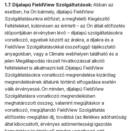
1.7. Díjalapú FieldView Szolgáltatások:
Abban az
esetben, ha Ön bármely, díjalapú FieldView
Szolgáltatásunkra előfizet, a megfelelő Kiegészítő
Feltételeket, különösen az érintett – az Ön általi előfizetés
időpontjában érvényben lévő – díjalapú szolgáltatásokra
vonatkozó, egyebek között az árakra, a díjakra és a
FieldView Szolgáltatásokkal összefüggő tájékoztató
anyagokban, vagy a Climate webhelyen található és a
jelen Megállapodás részeit hivatkozással alkotó
feltételeket is alkalmazni kell. Díjalapú FieldView
Szolgáltatásokra vonatkozó megrendelése kizárólag
megrendelésének általunk történő elfogadása esetén
válik érvényessé. Ön minden, díjalapú FieldView
Szolgáltatásra vonatkozó megrendelésben
meghatározott összeg, valamint megújításkor a
vonatkozó, megújítandó FieldView Szolgáltatás
előfizetés-megújítási díj, továbbá (az illetékes adóhatóság
által kibocsátott, érvényes adómentességi igazolás