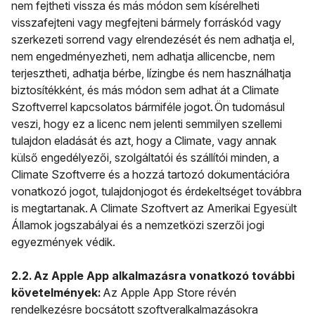
nem fejtheti vissza és más módon sem kísérelheti
visszafejteni vagy megfejteni bármely forráskód vagy
szerkezeti sorrend vagy elrendezését és nem adhatja el,
nem engedményezheti, nem adhatja allicencbe, nem
terjesztheti, adhatja bérbe, lízingbe és nem használhatja
biztosítékként, és más módon sem adhat át a Climate
Szoftverrel kapcsolatos bármiféle jogot. Ön tudomásul
veszi, hogy ez a licenc nem jelenti semmilyen szellemi
tulajdon eladását és azt, hogy a Climate, vagy annak
külső engedélyezői, szolgáltatói és szállítói minden, a
Climate Szoftverre és a hozzá tartozó dokumentációra
vonatkozó jogot, tulajdonjogot és érdekeltséget továbbra
is megtartanak. A Climate Szoftvert az Amerikai Egyesült
Államok jogszabályai és a nemzetközi szerzői jogi
egyezmények védik.
2.2. Az Apple App alkalmazásra vonatkozó további
követelmények:
Az Apple App Store révén
rendelkezésre bocsátott szoftveralkalmazásokra