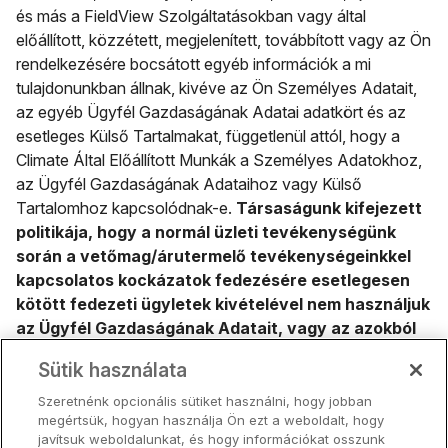
és más a FieldView Szolgáltatásokban vagy által
előállított, közzétett, megjelenített, továbbított vagy az Ön
rendelkezésére bocsátott egyéb információk a mi
tulajdonunkban állnak, kivéve az Ön Személyes Adatait,
az egyéb Ügyfél Gazdaságának Adatai adatkört és az
esetleges Külső Tartalmakat, függetlenül attól, hogy a
Climate Által Előállított Munkák a Személyes Adatokhoz,
az Ügyfél Gazdaságának Adataihoz vagy Külső
Tartalomhoz kapcsolódnak-e.
Társaságunk kifejezett
politikája, hogy a normál üzleti tevékenységünk
során a vetőmag/árutermelő tevékenységeinkkel
kapcsolatos kockázatok fedezésére esetlegesen
kötött fedezeti ügyletek kivételével nem használjuk
az Ügyfél Gazdaságának Adatait, vagy az azokból
származtatott információkat spekulatív
Sütik használata
árukereskedelmi ügyletek céljára.
Szeretnénk opcionális sütiket használni, hogy jobban
megértsük, hogyan használja Ön ezt a weboldalt, hogy
4.3. Adatok megosztása más Climate FieldView
javítsuk weboldalunkat, és hogy információkat osszunk