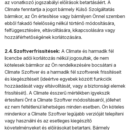
az vonatkozó jogszabályi előírások betartásáért. A
Climate fenntartja a jogot bármely Külső Szolgáltatás
bármikor, az Ön értesítése vagy bármilyen Önnel szemben
ebből fakadó felelősség nélkül történő módosítására,
felfüggesztésére, eltávolítására, kikapcsolására vagy
hozzáférhetőségének korlátozására.
2.4. Szoftverfrissítések:
A Climate és harmadik fél
licencbe adói korlátozás nélkül jogosultak, de nem
kötelesek bármikor az Ön rendelkezésére bocsátani a
Climate Szoftver és a harmadik fél szoftverek frissítéseit
és kiegészítéseit (ideértve egyebek között funkciók
hozzáadását vagy eltávolítását, vagy a biztonsági elemek
frissítését). A Climate ésszerű mértékben igyekszik
értesíteni Önt a Climate Szoftver módosításairól, jóllehet
ez nem feltétlenül lehetséges minden esetben. Ön köteles
mindenkor a Climate Szoftver legújabb verzióját telepíteni
vagy használni és az esetleges kiegészítő
követelményeket és előírásokat betartani. Bármely