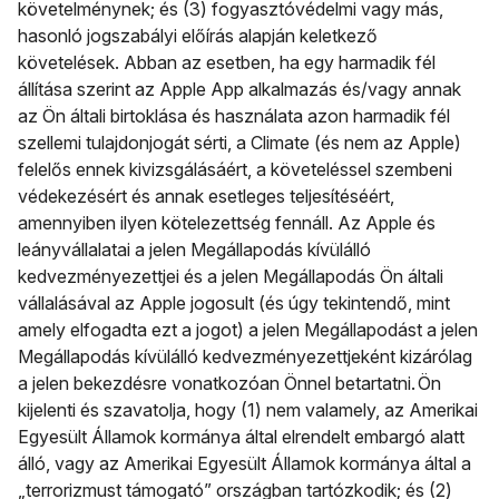
követelménynek; és (3) fogyasztóvédelmi vagy más,
hasonló jogszabályi előírás alapján keletkező
követelések. Abban az esetben, ha egy harmadik fél
állítása szerint az Apple App alkalmazás és/vagy annak
az Ön általi birtoklása és használata azon harmadik fél
szellemi tulajdonjogát sérti, a Climate (és nem az Apple)
felelős ennek kivizsgálásáért, a követeléssel szembeni
védekezésért és annak esetleges teljesítéséért,
amennyiben ilyen kötelezettség fennáll. Az Apple és
leányvállalatai a jelen Megállapodás kívülálló
kedvezményezettjei és a jelen Megállapodás Ön általi
vállalásával az Apple jogosult (és úgy tekintendő, mint
amely elfogadta ezt a jogot) a jelen Megállapodást a jelen
Megállapodás kívülálló kedvezményezettjeként kizárólag
a jelen bekezdésre vonatkozóan Önnel betartatni. Ön
kijelenti és szavatolja, hogy (1) nem valamely, az Amerikai
Egyesült Államok kormánya által elrendelt embargó alatt
álló, vagy az Amerikai Egyesült Államok kormánya által a
„terrorizmust támogató” országban tartózkodik; és (2)