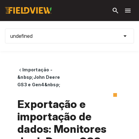
Pular
search
menu
para o
conteúdo
principal
arrow_drop_down
undefined
Importação -
chevron_left
&nbsp;John Deere
GS3 e Gen4&nbsp;
Exportação e
importação de
dados: Monitores