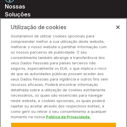
Nossas
Soluções
Preços
Utilização de cookies
Parceiros
Gostaríamos de utilizar cookies opcionais para
Hardware
compreender melhor a sua utilização deste website,
Ajuda Rápida
melhorar o nosso website e partilhar informação com
os nossos parceiros de publicidade. O seu
consentimento também abrange a transferência dos
seus Dados Pessoais para países terceiros não
Recursos
seguros, especialmente os EUA, o que implica o risco
de que as autoridades públicas possam aceder aos
seus Dados Pessoais para vigilância e outros fins sem
Empresa
recursos eficazes. Poderá encontrar informação
detalhada sobre a utilização de cookies estritamente
necessários, os quais são essenciais para navegar
Contato
neste website, e cookies opcionais, os quais poderá
rejeitar ou aceitar através dos respectivos botões, e
como gerir ou retirar o seu consentimento a qualquer
momento na nossa
Política de Privacidade.
© 2025 Climate LLC. Todos os direitos reservados.