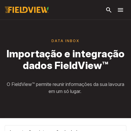
Pular
search
menu
para o
conteúdo
principal
DATA INBOX
Importação e integração
dados FieldView™
O FieldView™ permite reunir informações da sua lavoura
em um só lugar.