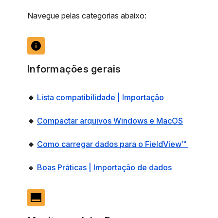
Navegue pelas categorias abaixo:
info
Informações gerais
🔸
Lista compatibilidade | Importação
🔸
Compactar arquivos Windows e MacOS
🔸
Como carregar dados para o FieldView™
🔸
Boas Práticas | Importação de dados
call_to_action