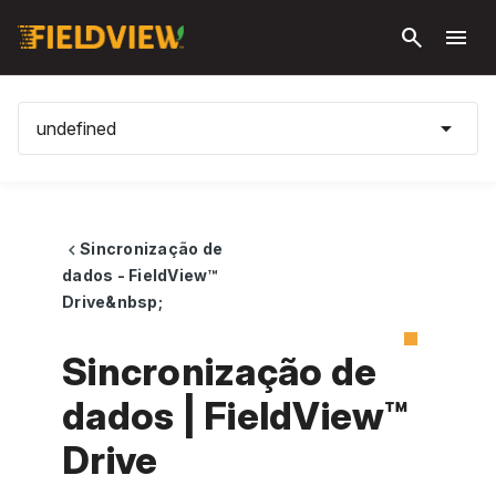
Pular
search
menu
para o
conteúdo
principal
arrow_drop_down
undefined
Sincronização de
chevron_left
dados - FieldView™
Drive&nbsp;
Sincronização de
dados | FieldView™
Drive