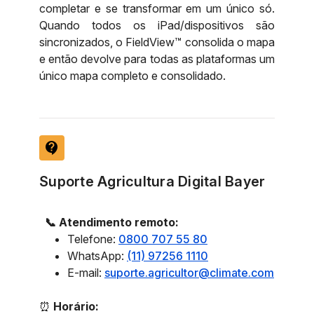
completar e se transformar em um único só.
Quando todos os iPad/dispositivos são
sincronizados, o FieldView™ consolida o mapa
e então devolve para todas as plataformas um
único mapa completo e consolidado.
contact_support
Suporte Agricultura Digital Bayer
📞 Atendimento remoto:
Telefone:
0800 707 55 80
WhatsApp:
(11) 97256 1110
E-mail:
suporte.agricultor@climate.com
⏰
Horário: