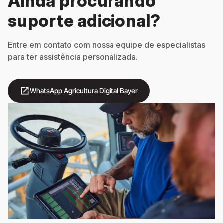
Ainda procurando
suporte adicional?
Entre em contato com nossa equipe de especialistas
para ter assistência personalizada.
open_in_new
WhatsApp Agricultura Digital Bayer