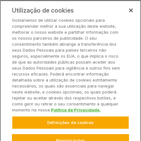
Preços
Utilização de cookies
Parceiros
Gostaríamos de utilizar cookies opcionais para
Hardware
compreender melhor a sua utilização deste website,
Ajuda Rápida
melhorar o nosso website e partilhar informação com
os nossos parceiros de publicidade. O seu
consentimento também abrange a transferência dos
seus Dados Pessoais para países terceiros não
Recursos
seguros, especialmente os EUA, o que implica o risco
de que as autoridades públicas possam aceder aos
seus Dados Pessoais para vigilância e outros fins sem
Empresa
recursos eficazes. Poderá encontrar informação
detalhada sobre a utilização de cookies estritamente
necessários, os quais são essenciais para navegar
Contato
neste website, e cookies opcionais, os quais poderá
rejeitar ou aceitar através dos respectivos botões, e
como gerir ou retirar o seu consentimento a qualquer
momento na nossa
Política de Privacidade.
© 2025 Climate LLC. Todos os direitos reservados.
Definições de cookies
Termos de Serviço
Declaração de Privacidade
Declaração de Privacidade Perguntas e Respostas
Promoções
Isenção de Responsabilidade
Rejeitar todos