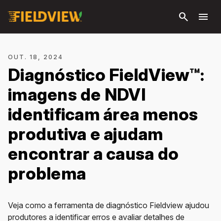
Pular
search
menu
para o
conteúdo
principal
OUT. 18, 2024
Diagnóstico FieldView™:
imagens de NDVI
identificam área menos
produtiva e ajudam
encontrar a causa do
problema
Veja como a ferramenta de diagnóstico Fieldview ajudou
produtores a identificar erros e avaliar detalhes de