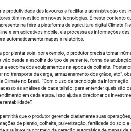
 a produtividade das lavouras e facilitar a administração das 
tores têm investido em novas tecnologias. É neste contexto q
presenta na feira a plataforma de agricultura digital Climate Fi
line e em aplicativos mobile, ela processa as informações da
era automaticamente mapas e relatórios.
 por plantar soja, por exemplo, o produtor precisa tomar inúm
e vão desde a escolha do tipo de semente, forma de adubação
té a escolha dos equipamentos na época de colheita. Posterio
ar no transporte da carga, armazenamento dos grãos, etc”, o
 da Climate no Brasil. “Com o uso da tecnologia da informação,
acesso às análises de cada talhão, para entender quais são o
endimento em cada etapa. Isso ajuda a direcionar os investim
 rentabilidade”.
permitirá que o produtor gerencie diariamente suas operações
rmações de plantio, colheita, pulverização, fertilidade do solo e
de sua lavoura por meio da geração automática de mapas de 