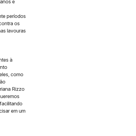
danos e
nte períodos
contra os
nas lavouras
ntes à
ento
 eles, como
ção
driana Rizzo
“Queremos
facilitando
ecisar em um