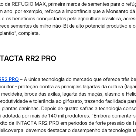
o de REFÚGIO MAX, primeira marca de sementes para o refúg
m ano, por exemplo, reforça a importância que a Monsanto dá
s e os benefícios conquistados pela agricultura brasileira, acr
rece sementes de milho não-Bt de alto potencial produtivo e 
plantio”, completa.
NTACTA RR2 PRO
RR2 PRO
– A única tecnologia do mercado que oferece três be
icultor - proteção contra as principais lagartas da cultura (laga
a medideira, broca das axilas, lagarta das maçãs, elasmo e Heli
odutividade e tolerância ao glifosato, trazendo facilidade para
 plantas daninhas. Depois de quatro safras a tecnologia cons
i adotada por mais de 140 mil produtores. “Embora comente-s
êxito de INTACTA RR2 PRO em períodos de forte pressão da f
Helicoverpa, devemos destacar o desempenho da tecnologia 