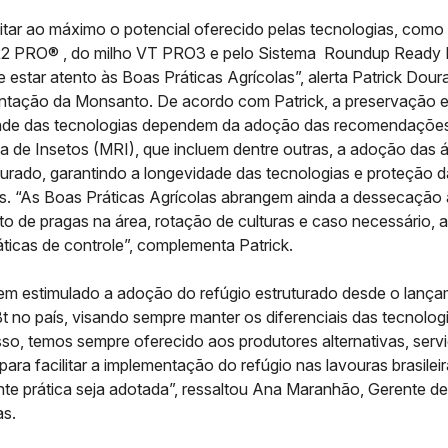
itar ao máximo o potencial oferecido pelas tecnologias, como 
 PRO® , do milho VT PRO3 e pelo Sistema Roundup Ready P
 estar atento às Boas Práticas Agrícolas”, alerta Patrick Dour
tação da Monsanto. De acordo com Patrick, a preservação e
dade das tecnologias dependem da adoção das recomendaçõe
a de Insetos (MRI), que incluem dentre outras, a adoção das 
turado, garantindo a longevidade das tecnologias e proteção d
os. “As Boas Práticas Agrícolas abrangem ainda a dessecação 
o de pragas na área, rotação de culturas e caso necessário, 
ticas de controle”, complementa Patrick.
em estimulado a adoção do refúgio estruturado desde o lanç
t no país, visando sempre manter os diferenciais das tecnolog
so, temos sempre oferecido aos produtores alternativas, serv
ara facilitar a implementação do refúgio nas lavouras brasilei
nte prática seja adotada”, ressaltou Ana Maranhão, Gerente d
as.