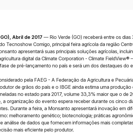
GO), Abril de 2017
— Rio Verde (GO) receberá entre os dias 3
 do Tecnoshow Comigo, principal feira agrícola da região Cent
nsanto apresentará suas principais soluções agrícolas, inclui
gricultura digital da Climate Corporation - Climate FieldView® 
fase de pré-lançamento no país e será um dos destaques do 
onsiderado pela FAEG - A Federação da Agricultura e Pecuária
rodutor de grãos do país e o IBGE ainda estima uma produção 
oneladas no estado para 2017, volume 33,3% maior que o de 2
o, a organização do evento espera receber durante os cinco di
antes. Durante a feira, a Monsanto apresentará inovação em di
como: melhoramento genético; biotecnologia; práticas agronômi
de análise de dados que fornecem informações mais completa
isão mais eficiente pelo produtor.