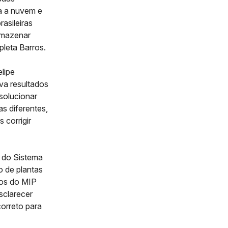
a a nuvem e
asileiras
rmazenar
pleta Barros.
lipe
va resultados
solucionar
 diferentes,
 corrigir
 do Sistema
 de plantas
tos do MIP
sclarecer
correto para