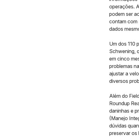
operações. A
podem ser ac
contam com s
dados mesmo o
Um dos 110 pr
Schwening, q
em cinco mes
problemas na
ajustar a vel
diversos pro
Além do Fiel
Roundup Read
daninhas e p
(Manejo Inte
dúvidas quan
preservar os 