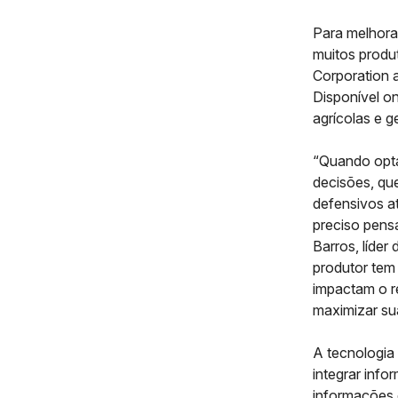
Para melhorar
muitos produ
Corporation a
Disponível on
agrícolas e g
“Quando opta
decisões, qu
defensivos a
preciso pens
Barros, líder
produtor tem 
impactam o r
maximizar sua
A tecnologia 
integrar info
informações 