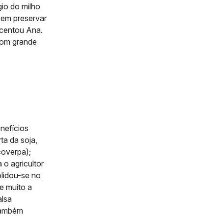
io do milho
 em preservar
escentou Ana.
com grande
nefícios
rta da soja,
coverpa);
 o agricultor
olidou-se no
e muito a
alsa
também