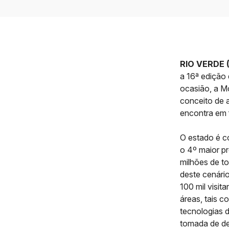
RIO VERDE (
a 16ª edição
ocasião, a Mo
conceito de a
encontra em 
O estado é c
o 4º maior p
milhões de t
deste cenári
100 mil visit
áreas, tais 
tecnologias 
tomada de dec