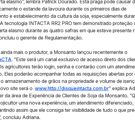
arta elasmo”, lembra Patrick Dourado. Esta praga pode causar 
icamente o estande da lavoura durante os primeiros dias de
nto e estabelecimento da cultura da soja, especialmente dura
. A tecnologia INTACTA RR2 PRO tem demonstrado proteção 
arta elasmo durante as quatro safras em que esteve presente 
 concluiu o gerente de Regulamentação.
r ainda mais o produtor, a Monsanto lançou recentemente o
ACTA
. “Este será um canal exclusivo de acesso direto dos clie
s agricultores terão login, senha e contarão com um atendim
o. Eles poderão acompanhar todas as requisições abertas por
 o armazenamento de grãos na propriedade e volume de isen
novo site será o
www.http://disqueintacta.com.br
” explica A
íder da área de Experiência de Clientes de Soja da Monsanto. 
ojicultor uma nova experiência, um atendimento diferenciado, 
antindo assim que ele consiga ter visibilidade de tudo o que pr
, concluiu Adriana.