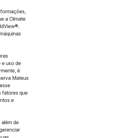
informações,
ue a Climate
eldView®.
s máquinas
eras
 e uso de
rmente, é
bserva Mateus
 esse
s fatores que
entos e
, além de
 gerenciar
suas