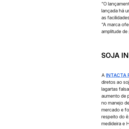
“O lançament
lançada há u
as facilidade
“A marca ofe
amplitude de 
SOJA I
A
INTACTA 
diretos ao soj
lagartas fals
aumento de pr
no manejo de
mercado e fo
respeito do 
medideira e 