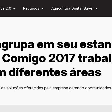
Pular
arrow_drop_down
arrow_drop_down
arrow_drop_down
para o
ive 2.0
Recursos
Agricultura Digital Bayer
conteúdo
principal
grupa em seu estan
Comigo 2017 traba
m diferentes áreas
tal às soluções oferecidas pela empresa gerando oportunidades