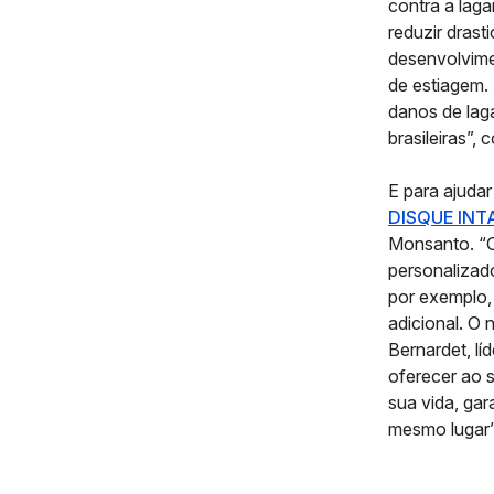
contra a lag
reduzir drast
desenvolvime
de estiagem
danos de lag
brasileiras”,
E para ajuda
DISQUE INT
Monsanto. “O
personalizad
por exemplo,
adicional. O 
Bernardet, l
oferecer ao s
sua vida, gar
mesmo lugar”