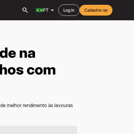
search
arrow_drop_down
PT
Log In
Cadastre-se
de na
lhos com
 de melhor rendimento às lavouras