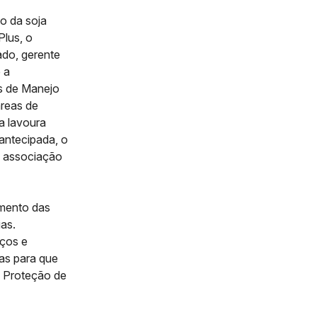
o da soja
lus, o
ado, gerente
 a
s de Manejo
áreas de
a lavoura
antecipada, o
a associação
amento das
ias.
iços e
ras para que
e Proteção de