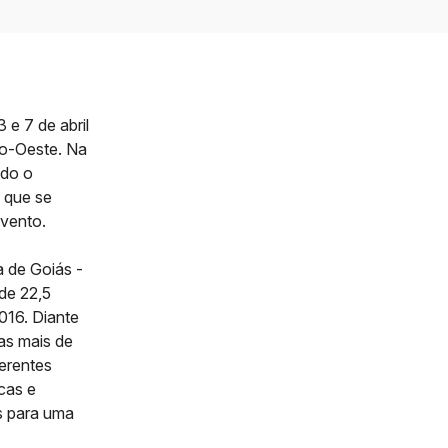
 e 7 de abril
ro-Oeste. Na
ndo o
– que se
evento.
 de Goiás -
de 22,5
016. Diante
as mais de
ferentes
cas e
s para uma