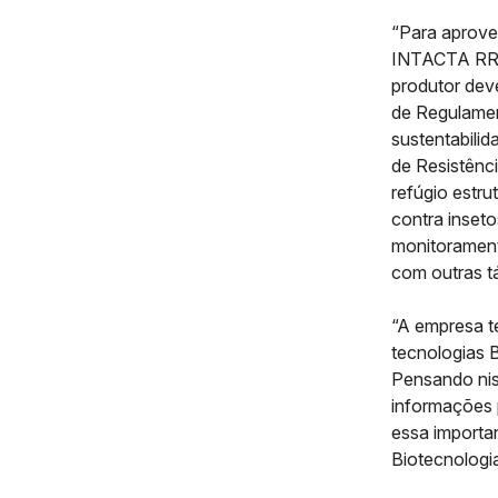
“Para aprove
INTACTA RR2
produtor deve
de Regulamen
sustentabili
de Resistênci
refúgio estru
contra inset
monitorament
com outras tá
“A empresa t
tecnologias B
Pensando nis
informações p
essa importa
Biotecnologi