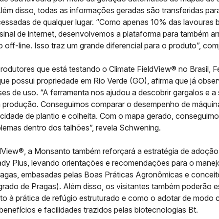
lém disso, todas as informações geradas são transferidas par
essadas de qualquer lugar. “Como apenas 10% das lavouras br
inal de internet, desenvolvemos a plataforma para também a
ff-line. Isso traz um grande diferencial para o produto”, com
odutores que está testando o Climate FieldView® no Brasil, Fe
ue possui propriedade em Rio Verde (GO), afirma que já obser
es de uso. “A ferramenta nos ajudou a descobrir gargalos e a 
 produção. Conseguimos comparar o desempenho de máquinas
ocidade de plantio e colheita. Com o mapa gerado, conseguimos
blemas dentro dos talhões”, revela Schwening.
dView®, a Monsanto também reforçará a estratégia de adoção
y Plus, levando orientações e recomendações para o manejo
ragas, embasadas pelas Boas Práticas Agronômicas e concei
grado de Pragas). Além disso, os visitantes também poderão e
to à prática de refúgio estruturado e como o adotar de modo 
benefícios e facilidades trazidos pelas biotecnologias Bt.