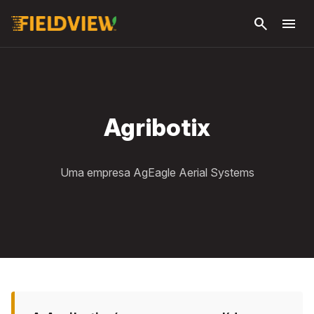
Pular
search
menu
para o
conteúdo
principal
Agribotix
Uma empresa AgEagle Aerial Systems