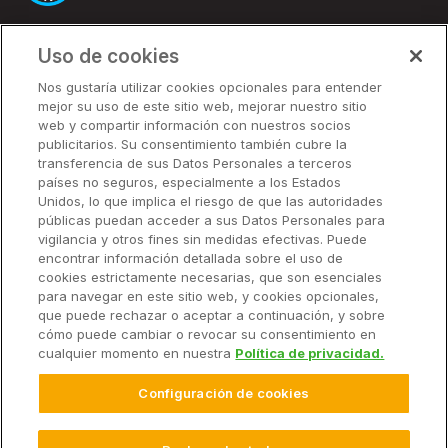
Uso de cookies
Soluciones
Nos gustaría utilizar cookies opcionales para entender
mejor su uso de este sitio web, mejorar nuestro sitio
Precios
web y compartir información con nuestros socios
Socios
publicitarios. Su consentimiento también cubre la
transferencia de sus Datos Personales a terceros
países no seguros, especialmente a los Estados
Unidos, lo que implica el riesgo de que las autoridades
Soluciones
públicas puedan acceder a sus Datos Personales para
vigilancia y otros fines sin medidas efectivas. Puede
encontrar información detallada sobre el uso de
Recursos
cookies estrictamente necesarias, que son esenciales
para navegar en este sitio web, y cookies opcionales,
que puede rechazar o aceptar a continuación, y sobre
Empresa
cómo puede cambiar o revocar su consentimiento en
cualquier momento en nuestra
Política de privacidad.
Configuración de cookies
© 2026 Climate LLC. Reservados todos los derechos.
Términos de Servicio
Declaración de Privacidad