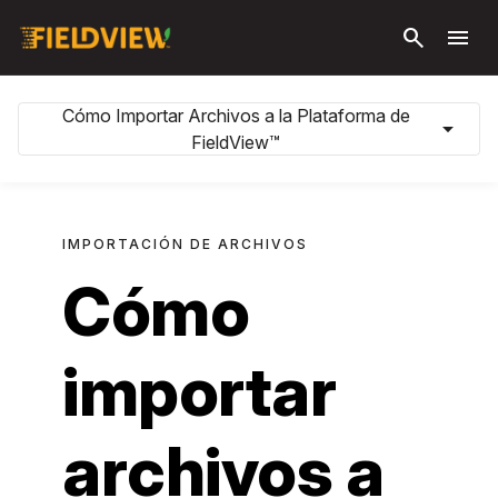
Saltar al
search
menu
contenido
principal
Cómo Importar Archivos a la Plataforma de
arrow_drop_down
FieldView™
IMPORTACIÓN DE ARCHIVOS
Cómo
importar
archivos a