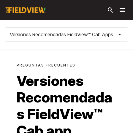
Saltar al
search
menu
contenido
principal
arrow_drop_down
Versiones Recomendadas FieldView™ Cab Apps
PREGUNTAS FRECUENTES
Versiones
Recomendada
s FieldView™
Cab app,