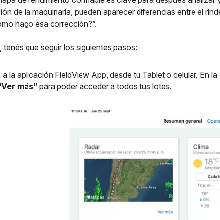
apa de rendimiento confiable es clave para después analizar y 
ción de la maquinaria, pueden aparecer diferencias entre el ri
ómo hago esa corrección?”.
, tenés que seguir los siguientes pasos:
 a la aplicación FieldView App, desde tu Tablet o celular. En la
“Ver más”
para poder acceder a todos tus lotes.