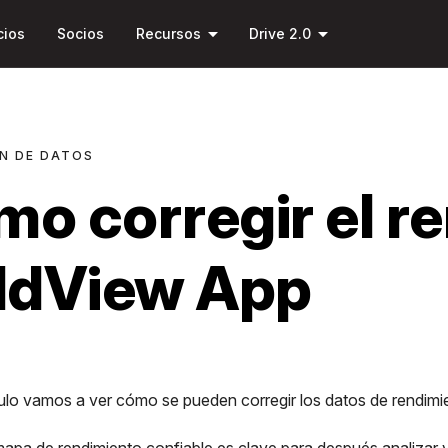
Saltar al
arrow_drop_down
arrow_drop_down
contenido
cios
Socios
Recursos
Drive 2.0
principal
N DE DATOS
o corregir el r
eldView App
culo vamos a ver cómo se pueden corregir los datos de rendimi