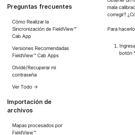
Obtener un m
Preguntas frecuentes
mala calibra
corregir? ¿C
Cómo Realizar la
Sincronización de FieldView™
Para hacerlo
Cab App
Ingresa
Versiones Recomendadas
botón
FieldView™ Cab Apps
Olvidé/Recuperar mi
contraseña
Ver Todo ->
Importación de
archivos
Mapas procesados por
FieldView™