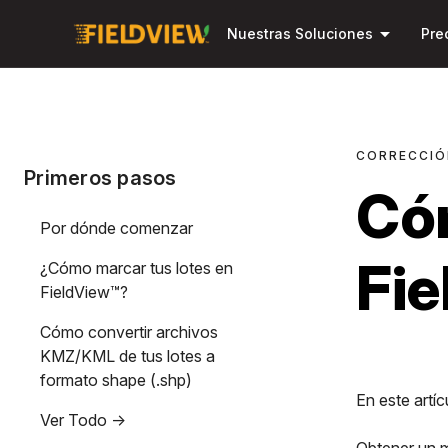
arrow_drop_down
Nuestras Soluciones
Pre
CORRECCIÓ
Primeros pasos
Cóm
Por dónde comenzar
Fi
¿Cómo marcar tus lotes en
FieldView™?
Cómo convertir archivos
KMZ/KML de tus lotes a
formato shape (.shp)
En este artí
Ver Todo ->