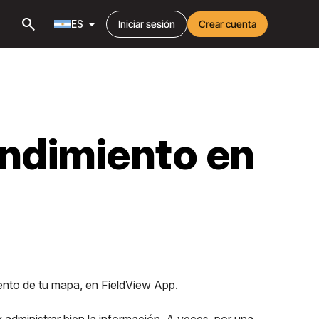
search
arrow_drop_down
ES
Iniciar sesión
Crear cuenta
endimiento en
ento de tu mapa, en FieldView App.