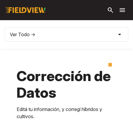
Saltar al
search
menu
contenido
principal
arrow_drop_down
Ver Todo ->
Corrección de
Datos
Editá tu información, y corregí híbridos y
cultivos.