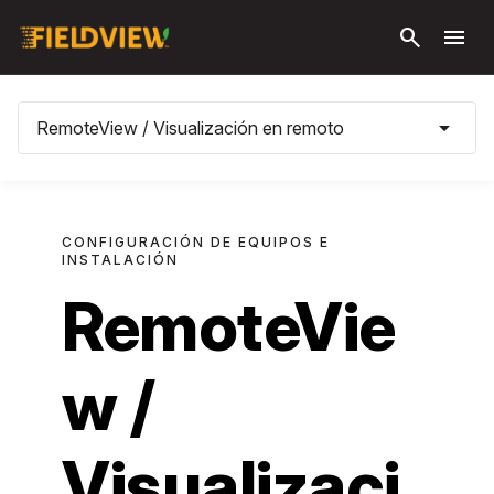
Saltar al
search
menu
contenido
principal
arrow_drop_down
RemoteView / Visualización en remoto
CONFIGURACIÓN DE EQUIPOS E
INSTALACIÓN
RemoteVie
w /
Visualizaci