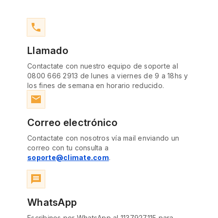
phone
Llamado
Contactate con nuestro equipo de soporte al
0800 666 2913 de lunes a viernes de 9 a 18hs y
los fines de semana en horario reducido.
email
Correo electrónico
Contactate con nosotros vía mail enviando un
correo con tu consulta a
soporte@climate.com
.
message
WhatsApp
Escribinos por WhatsApp al 1137927115 para