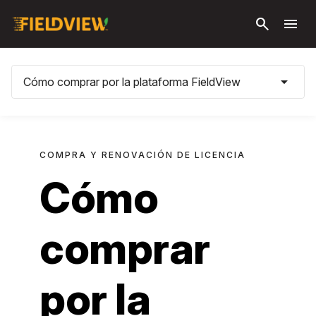
Saltar al
search
menu
contenido
principal
arrow_drop_down
Cómo comprar por la plataforma FieldView
COMPRA Y RENOVACIÓN DE LICENCIA
Cómo
comprar
por la