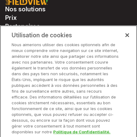
Nos solutions
Prix
Partenaires
Notre matériel
Utilisation de cookies
Soutien
Nous aimerions utiliser des cookies optionnels afin de
mieux comprendre votre navigation sur ce site internet,
améliorer notre site ainsi que partager ces informations
avec nos partenaires. Votre consentement couvre
Solutions
également le transfert de vos données personnelles
dans des pays tiers non sécurisés, notamment les
États-Unis, impliquant le risque que les autorités
Matériel
publiques accèdent à vos données personnelles à des
fins de surveillance entre autres, sans recours
efficace. Des informations détaillées sur l’utilisation de
Entreprise
cookies strictement nécessaires, essentiels au bon
fonctionnement de ce site, ainsi que sur les cookies
optionnels, que vous pouvez refuser ou accepter ci-
dessous, ou encore sur la façon dont vous pouvez
gérer votre consentement à tout moment sont
© 2025 Climate LLC. Tous droits réservés.
disponibles sur notre
Politique de Confidentialité.
Avis de non-responsabilité