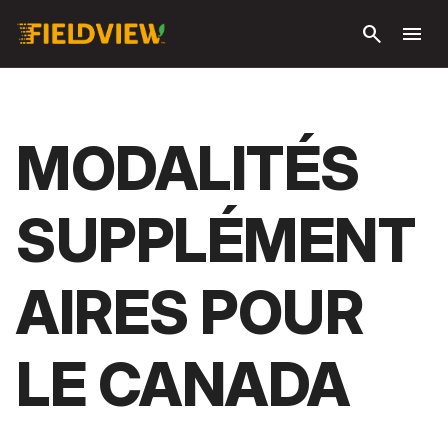
Passer
search
menu
au
contenu
principal
MODALITÉS
SUPPLÉMENT
AIRES POUR
LE CANADA