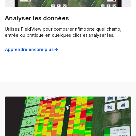
Analyser les données
Utilisez FieldView pour comparer n'importe quel champ,
entrée ou pratique en quelques clics et analyser les
résultats de rendement dans des cartes et des graphiques à
code couleur et faciles à comprendre.
Apprendre encore plus
arrow_forward