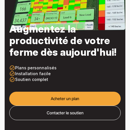
Augmentez la
productivité de votre
ferme dès aujourd'hui!
check_circle_outline
Plans personnalisés
check_circle_outline
Installation facile
check_circle_outline
Soutien complet
Acheter un plan
Contacter le soutien