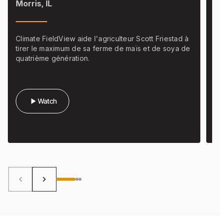
Morris, IL
L
Climate FieldView aide l'agriculteur Scott Friestad à
L
tirer le maximum de sa ferme de maïs et de soya de
p
quatrième génération.
q
play_arrow
Watch
keyboard_arrow_left
keyboard_arrow_right