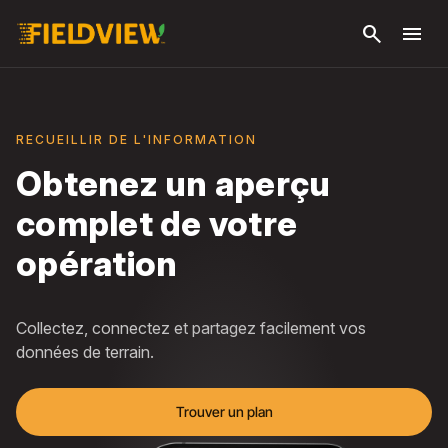
Passer
search
menu
au
contenu
principal
RECUEILLIR DE L'INFORMATION
Obtenez un aperçu
complet de votre
opération
Collectez, connectez et partagez facilement vos
données de terrain.
Trouver un plan