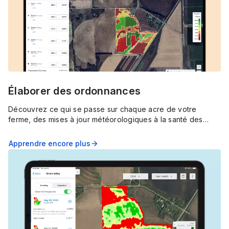
Élaborer des ordonnances
Découvrez ce qui se passe sur chaque acre de votre
ferme, des mises à jour météorologiques à la santé des
cultures, avec les alertes en temps réel, les épingles et les
images détaillées de FieldView.
Apprendre encore plus
arrow_forward