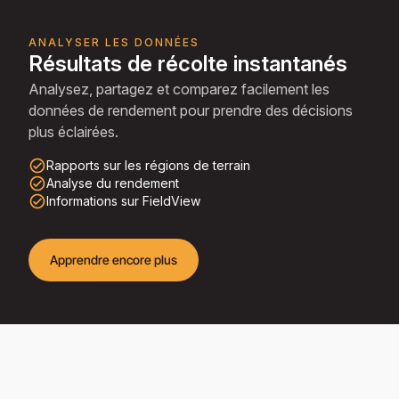
ANALYSER LES DONNÉES
Résultats de récolte instantanés
Analysez, partagez et comparez facilement les
données de rendement pour prendre des décisions
plus éclairées.
check_circle_outline
Rapports sur les régions de terrain
check_circle_outline
Analyse du rendement
check_circle_outline
Informations sur FieldView
Apprendre encore plus