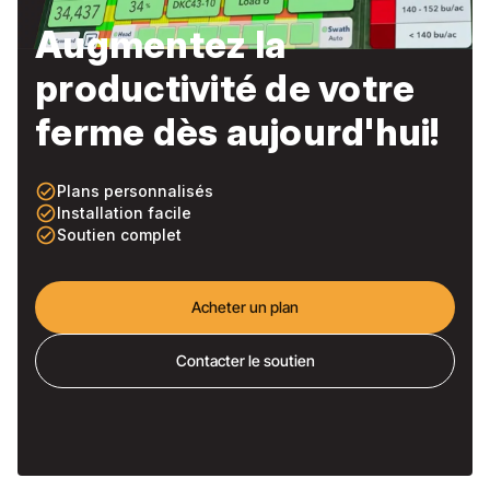
Augmentez la
productivité de votre
ferme dès aujourd'hui!
check_circle_outline
Plans personnalisés
check_circle_outline
Installation facile
check_circle_outline
Soutien complet
Acheter un plan
Contacter le soutien