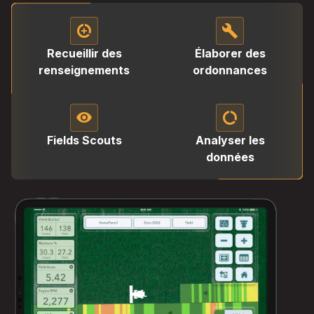
data_saver_on
build
Recueillir des
Élaborer des
renseignements
ordonnances
visibility
data_saver_off
Fields Scouts
Analyser les
données