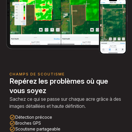
CHAMPS DE SCOUTISME
Repérez les problèmes où que
vous soyez
Sachez ce qui se passe sur chaque acre grâce à des
images détaillées et haute définition.
check_circle_outline
Détection précoce
check_circle_outline
Broches GPS
check_circle_outline
Scoutisme partageable