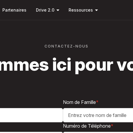
Passer
arrow_drop_down
arrow_drop_down
au
Partenaires
Drive 2.0
Ressources
contenu
principal
CONTACTEZ-NOUS
mmes ici pour vo
Nom de Famille
*
Numéro de Téléphone
*