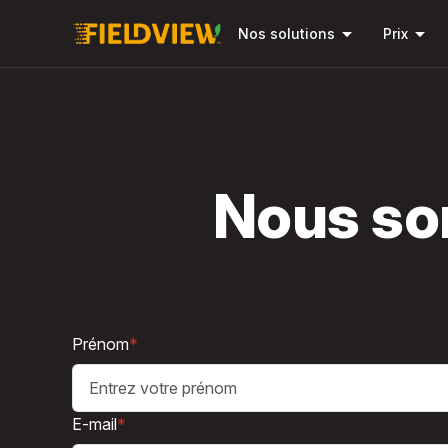
arrow_drop_down
arrow_drop_down
Nos solutions
Prix
Nous so
Prénom
*
E-mail
*