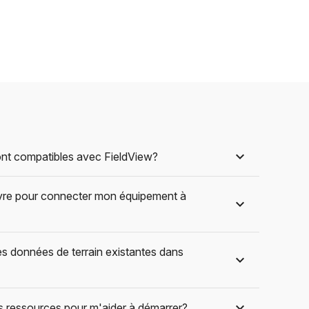
sont compatibles avec FieldView?
uivre pour connecter mon équipement à
s données de terrain existantes dans
des ressources pour m'aider à démarrer?