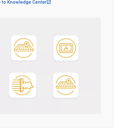
 to Knowledge Center
open_in_new