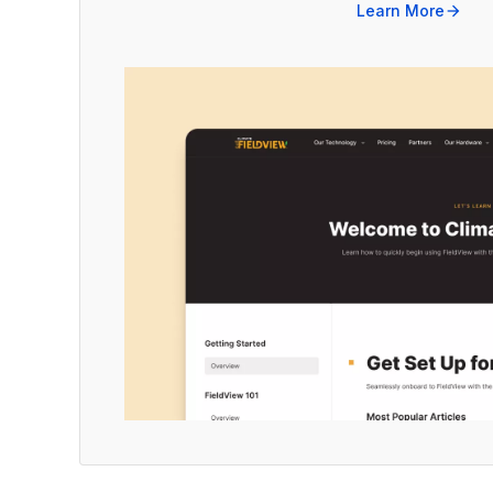
Learn More
arrow_forward