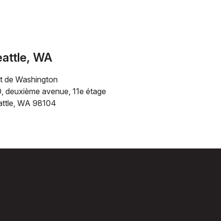
attle, WA
t de Washington
0, deuxième avenue, 11e étage
attle, WA 98104