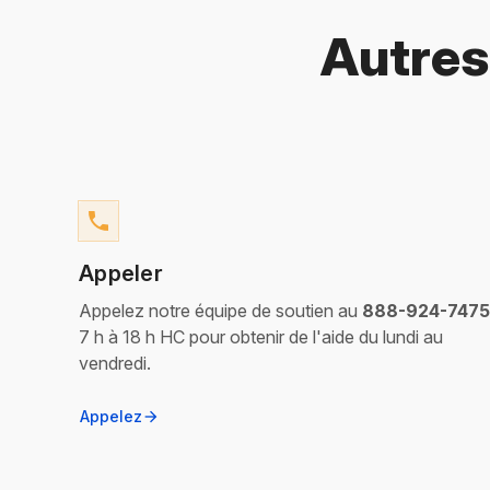
Autres
phone
​Appeler
Appelez notre équipe de soutien au
888-924-7475
7 h à 18 h HC pour obtenir de l'aide du lundi au
vendredi.
Appelez
arrow_forward