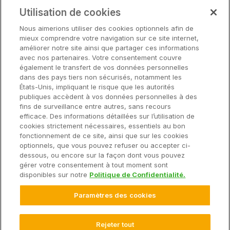
Notre matériel
Utilisation de cookies
Soutien
Nous aimerions utiliser des cookies optionnels afin de
mieux comprendre votre navigation sur ce site internet,
améliorer notre site ainsi que partager ces informations
avec nos partenaires. Votre consentement couvre
Solutions
également le transfert de vos données personnelles
dans des pays tiers non sécurisés, notamment les
États-Unis, impliquant le risque que les autorités
Matériel
publiques accèdent à vos données personnelles à des
fins de surveillance entre autres, sans recours
efficace. Des informations détaillées sur l’utilisation de
Entreprise
cookies strictement nécessaires, essentiels au bon
fonctionnement de ce site, ainsi que sur les cookies
optionnels, que vous pouvez refuser ou accepter ci-
dessous, ou encore sur la façon dont vous pouvez
gérer votre consentement à tout moment sont
© 2025 Climate LLC. Tous droits réservés.
disponibles sur notre
Politique de Confidentialité.
Avis de non-responsabilité
Conditions d'utilisation du site Web
Paramètres des cookies
Conditions d'utilisation
Déclaration de confidentialité
FAQ sur la déclaration de confidentialité
Déclaration de confidentialité des données sur la santé
Rejeter tout