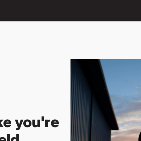
Ga naar
hoofdinhoud
ke you're
eld.